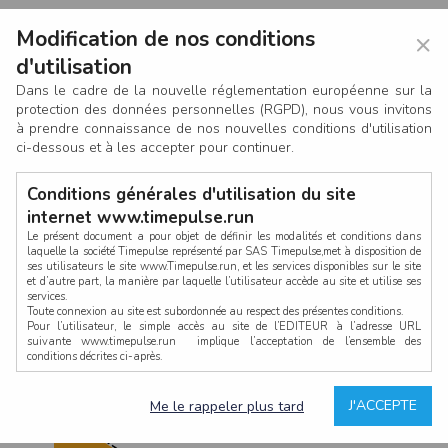
Modification de nos conditions
×
d'utilisation
Dans le cadre de la nouvelle réglementation européenne sur la
protection des données personnelles (RGPD), nous vous invitons
à prendre connaissance de nos nouvelles conditions d'utilisation
ci-dessous et à les accepter pour continuer.
Conditions générales d'utilisation du site
internet www.timepulse.run
Le présent document a pour objet de définir les modalités et conditions dans
laquelle la société Timepulse représenté par SAS Timepulse,met à disposition de
ses utilisateurs le site www.Timepulse.run, et les services disponibles sur le site
CONNEXION
et d’autre part, la manière par laquelle l’utilisateur accède au site et utilise ses
services.
Toute connexion au site est subordonnée au respect des présentes conditions.
Pour l’utilisateur, le simple accès au site de l’EDITEUR à l’adresse URL
suivante www.timepulse.run implique l’acceptation de l’ensemble des
conditions décrites ci-après.
Propriété intellectuelle
Mot de passe oublié ?
J'ACCEPTE
Me le rappeler plus tard
La structure générale du site www.timepulse.run, par quelque procédé que ce
soit, sans l'autorisation préalable et par écrit de Fourcherot Mickael et/ou de ses
partenaires est strictement interdite et serait susceptible de constituer une