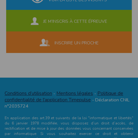
JE M’INSCRIS À CETTE ÉPREUVE
INSCRIRE UN PROCHE
Conditions d’utilisation
Mentions légales
Politique de
-
-
confidentialité de l'application Timepulse
- Déclaration CNIL
n°2035724
En application des art.39 et suivants de la loi "informatique et libertés"
du 6 janvier 1978 modifiée, vous disposez d’un droit d’accès, de
rectification et de mise à jour des données vous concernant conservées
par informatique. Si vous souhaitez exercer ce droit et obtenir