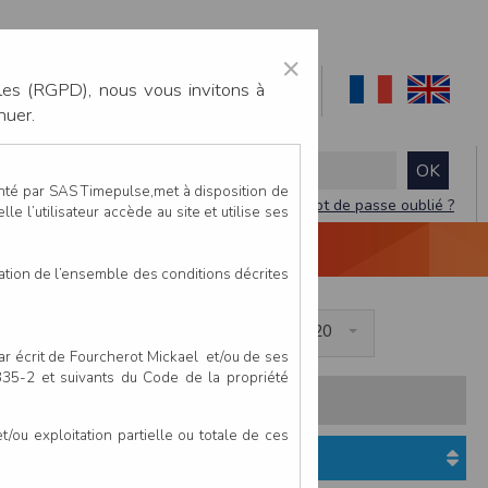
×
les (RGPD), nous vous invitons à
nuer.
enté par SAS Timepulse,met à disposition de
Mot de passe oublié ?
le l’utilisateur accède au site et utilise ses
NTACTEZ-NOUS
DEVIS
VIDÉO LIVE
tation de l’ensemble des conditions décrites
à 2020
Enfants nés de 2018 à 2020
par écrit de Fourcherot Mickael et/ou de ses
 335-2 et suivants du Code de la propriété
s:
Pays
Club
ou exploitation partielle ou totale de ces
Etat du dossier