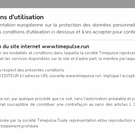
ns d'utilisation
entation européenne sur la protection des données personnel
onditions d'utilisation ci-dessous et à les accepter pour conti
on du site internet www.timepulse.run
CONNEXION
r les modalités et conditions dans laquelle la société Timepulse représ
t les services disponibles sur le site et d’autre part, la manière par laquel
CALENDRIER
RÉSULTATS
INSCRIPTION EN LIGNE
CO
u respect des présentes conditions.
 de l’EDITEUR à l’adresse URL suivante www.timepulse.run implique l’accep
nscrits - Enfants nés de 2018 
.run, par quelque procédé que ce soit, sans l'autorisation préalable et 
serait susceptible de constituer une contrefaçon au sens des articles L
Colonne
e par la société Timepulse.Toute représentation et/ou reproduction et/
t totalement prohibée.
énom
Club/Asso.