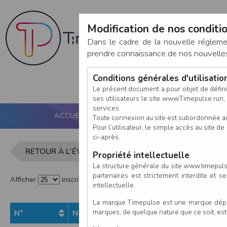
Modification de nos conditio
Dans le cadre de la nouvelle réglem
prendre connaissance de nos nouvelles c
Conditions générales d'utilisati
Le présent document a pour objet de défini
ses utilisateurs le site www.Timepulse.run, e
services.
ACCUEIL
PUCE ACTIVE
NOS SERVICES
Toute connexion au site est subordonnée a
Pour l’utilisateur, le simple accès au site
ci-après.
Liste des i
RETOUR À L'ÉVÈNEMENT
Propriété intellectuelle
La structure générale du site www.timepulse
partenaires est strictement interdite et 
Afficher
inscrits par page
intellectuelle.
La marque Timepulse est une marque déposé
marques, de quelque nature que ce soit, es
N°
Nom
Pr