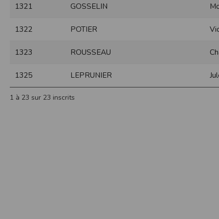
1321
GOSSELIN
Mo
Sécurisation des données
Les données sont hébergées par l'héberge
1322
POTIER
Vi
Toutes les communications entre votre navig
Par ailleurs, les mots de passe ne sont 
1323
ROUSSEAU
Ch
sécurisation des mots de passe. Enfin, les c
Paramétrer votre navigateur int
1325
LEPRUNIER
Ju
Vous pouvez à tout moment choisir de désa
comme par exemple et sans être exhaustif
1 à 23 sur 23 inscrits
encore la perte de vos préférences sur cer
Afin de gérer les cookies au plus près de v
Internet Explorer
Dans Internet Explorer, cliquez sur le bout
Sous l'onglet
Général
, sous
Historique de n
Cliquez sur le bouton
Afficher les fichiers
.
Firefox
Allez dans l'onglet
Outils du navigateur
puis
Dans la fenêtre qui s'affiche, choisissez
Vie
Safari