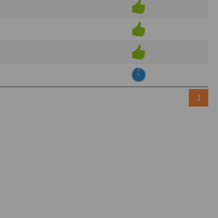
pr.xml
 avant qu’elles ne transitent sur le réseau.
n utilisant les dernières technologies de
i n’est pas accessible depuis l’extérieur.
ience sur notre site peut en être affectée
ossibilité d'accéder à certaines pages ou
1
te de la finalité des cookies.