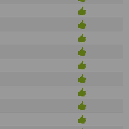
ens électronique ou téléphonique.
rvices.
e tout sans droit à indemnités. L’utilisateur
uler pour l’utilisateur ou tout tiers.
n afin de les adapter aux évolutions du site
elque forme que ce soit sur la nature et les
ements éventuels. La communication de toute
otégées par un droit de propriété.
sur Internet
e l'éditeur
t à participer à des épreuves inscrites au