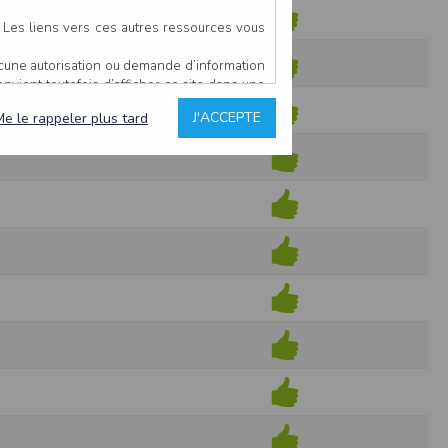
. Les liens vers ces autres ressources vous
ucune autorisation ou demande d’information
convient toutefois d’afficher ce site dans une
u’il estime non conforme à l’objet du site
J'ACCEPTE
Me le rappeler plus tard
es comme étant fiables.
rs typographiques.
n sur ce site.
ent avoir fait l’objet de mises à jour. En
teur en prend connaissance.
de l’utilisateur, qui assume la totalité des
ernier.
e l’interprétation ou de l’utilisation des
 événement hors du contrôle de l’EDITEUR, et
des services.
sions et des performances en terme de temps