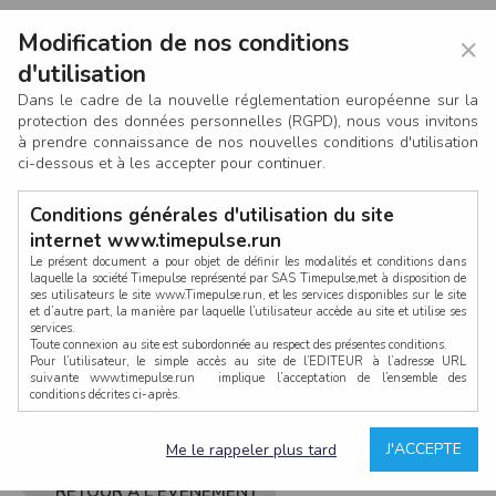
Modification de nos conditions
×
d'utilisation
Dans le cadre de la nouvelle réglementation européenne sur la
protection des données personnelles (RGPD), nous vous invitons
à prendre connaissance de nos nouvelles conditions d'utilisation
ci-dessous et à les accepter pour continuer.
Conditions générales d'utilisation du site
internet www.timepulse.run
Le présent document a pour objet de définir les modalités et conditions dans
laquelle la société Timepulse représenté par SAS Timepulse,met à disposition de
ses utilisateurs le site www.Timepulse.run, et les services disponibles sur le site
CONNEXION
et d’autre part, la manière par laquelle l’utilisateur accède au site et utilise ses
services.
Toute connexion au site est subordonnée au respect des présentes conditions.
Pour l’utilisateur, le simple accès au site de l’EDITEUR à l’adresse URL
suivante www.timepulse.run implique l’acceptation de l’ensemble des
conditions décrites ci-après.
Propriété intellectuelle
Mot de passe oublié ?
J'ACCEPTE
Me le rappeler plus tard
La structure générale du site www.timepulse.run, par quelque procédé que ce
soit, sans l'autorisation préalable et par écrit de Fourcherot Mickael et/ou de ses
partenaires est strictement interdite et serait susceptible de constituer une
RETOUR À L'ÉVÈNEMENT