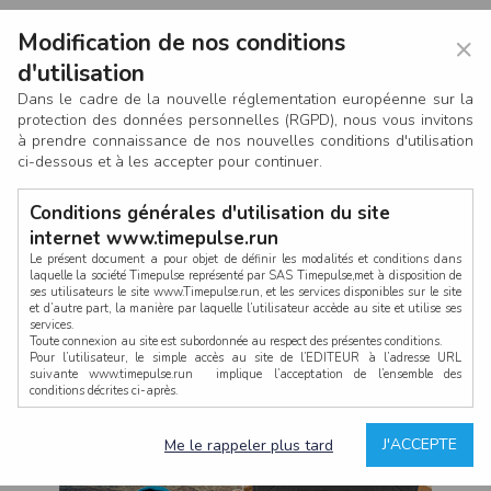
Modification de nos conditions
×
d'utilisation
Dans le cadre de la nouvelle réglementation européenne sur la
protection des données personnelles (RGPD), nous vous invitons
à prendre connaissance de nos nouvelles conditions d'utilisation
ci-dessous et à les accepter pour continuer.
Conditions générales d'utilisation du site
internet www.timepulse.run
Le présent document a pour objet de définir les modalités et conditions dans
laquelle la société Timepulse représenté par SAS Timepulse,met à disposition de
ses utilisateurs le site www.Timepulse.run, et les services disponibles sur le site
CONNEXION
et d’autre part, la manière par laquelle l’utilisateur accède au site et utilise ses
services.
Toute connexion au site est subordonnée au respect des présentes conditions.
Pour l’utilisateur, le simple accès au site de l’EDITEUR à l’adresse URL
suivante www.timepulse.run implique l’acceptation de l’ensemble des
conditions décrites ci-après.
Propriété intellectuelle
Mot de passe oublié ?
J'ACCEPTE
Me le rappeler plus tard
La structure générale du site www.timepulse.run, par quelque procédé que ce
soit, sans l'autorisation préalable et par écrit de Fourcherot Mickael et/ou de ses
partenaires est strictement interdite et serait susceptible de constituer une