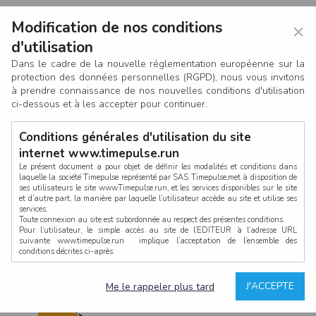
Modification de nos conditions
×
d'utilisation
Dans le cadre de la nouvelle réglementation européenne sur la
protection des données personnelles (RGPD), nous vous invitons
à prendre connaissance de nos nouvelles conditions d'utilisation
ci-dessous et à les accepter pour continuer.
Conditions générales d'utilisation du site
internet www.timepulse.run
Le présent document a pour objet de définir les modalités et conditions dans
laquelle la société Timepulse représenté par SAS Timepulse,met à disposition de
ses utilisateurs le site www.Timepulse.run, et les services disponibles sur le site
CONNEXION
et d’autre part, la manière par laquelle l’utilisateur accède au site et utilise ses
services.
Toute connexion au site est subordonnée au respect des présentes conditions.
Pour l’utilisateur, le simple accès au site de l’EDITEUR à l’adresse URL
suivante www.timepulse.run implique l’acceptation de l’ensemble des
conditions décrites ci-après.
Propriété intellectuelle
Mot de passe oublié ?
J'ACCEPTE
Me le rappeler plus tard
La structure générale du site www.timepulse.run, par quelque procédé que ce
soit, sans l'autorisation préalable et par écrit de Fourcherot Mickael et/ou de ses
partenaires est strictement interdite et serait susceptible de constituer une