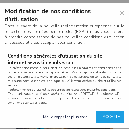
Modification de nos conditions
×
d'utilisation
Dans le cadre de la nouvelle réglementation européenne sur la
protection des données personnelles (RGPD), nous vous invitons
à prendre connaissance de nos nouvelles conditions d'utilisation
ci-dessous et à les accepter pour continuer.
Conditions générales d'utilisation du site
internet www.timepulse.run
Le présent document a pour objet de définir les modalités et conditions dans
laquelle la société Timepulse représenté par SAS Timepulse,met à disposition de
ses utilisateurs le site www.Timepulse.run, et les services disponibles sur le site
CONNEXION
et d’autre part, la manière par laquelle l’utilisateur accède au site et utilise ses
services.
Toute connexion au site est subordonnée au respect des présentes conditions.
Pour l’utilisateur, le simple accès au site de l’EDITEUR à l’adresse URL
suivante www.timepulse.run implique l’acceptation de l’ensemble des
conditions décrites ci-après.
Propriété intellectuelle
Mot de passe oublié ?
J'ACCEPTE
Me le rappeler plus tard
La structure générale du site www.timepulse.run, par quelque procédé que ce
soit, sans l'autorisation préalable et par écrit de Fourcherot Mickael et/ou de ses
partenaires est strictement interdite et serait susceptible de constituer une