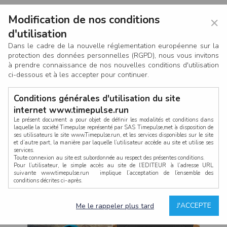
Modification de nos conditions
×
d'utilisation
Dans le cadre de la nouvelle réglementation européenne sur la
protection des données personnelles (RGPD), nous vous invitons
à prendre connaissance de nos nouvelles conditions d'utilisation
ci-dessous et à les accepter pour continuer.
Conditions générales d'utilisation du site
internet www.timepulse.run
Le présent document a pour objet de définir les modalités et conditions dans
laquelle la société Timepulse représenté par SAS Timepulse,met à disposition de
ses utilisateurs le site www.Timepulse.run, et les services disponibles sur le site
CONNEXION
et d’autre part, la manière par laquelle l’utilisateur accède au site et utilise ses
services.
Toute connexion au site est subordonnée au respect des présentes conditions.
Pour l’utilisateur, le simple accès au site de l’EDITEUR à l’adresse URL
suivante www.timepulse.run implique l’acceptation de l’ensemble des
conditions décrites ci-après.
Propriété intellectuelle
Mot de passe oublié ?
J'ACCEPTE
Me le rappeler plus tard
La structure générale du site www.timepulse.run, par quelque procédé que ce
soit, sans l'autorisation préalable et par écrit de Fourcherot Mickael et/ou de ses
partenaires est strictement interdite et serait susceptible de constituer une