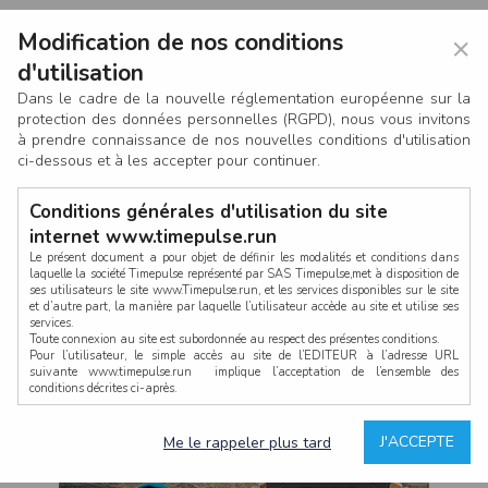
Modification de nos conditions
×
d'utilisation
Dans le cadre de la nouvelle réglementation européenne sur la
protection des données personnelles (RGPD), nous vous invitons
à prendre connaissance de nos nouvelles conditions d'utilisation
ci-dessous et à les accepter pour continuer.
Conditions générales d'utilisation du site
internet www.timepulse.run
Le présent document a pour objet de définir les modalités et conditions dans
laquelle la société Timepulse représenté par SAS Timepulse,met à disposition de
ses utilisateurs le site www.Timepulse.run, et les services disponibles sur le site
CONNEXION
et d’autre part, la manière par laquelle l’utilisateur accède au site et utilise ses
services.
Toute connexion au site est subordonnée au respect des présentes conditions.
Pour l’utilisateur, le simple accès au site de l’EDITEUR à l’adresse URL
suivante www.timepulse.run implique l’acceptation de l’ensemble des
conditions décrites ci-après.
Propriété intellectuelle
Mot de passe oublié ?
J'ACCEPTE
Me le rappeler plus tard
La structure générale du site www.timepulse.run, par quelque procédé que ce
soit, sans l'autorisation préalable et par écrit de Fourcherot Mickael et/ou de ses
partenaires est strictement interdite et serait susceptible de constituer une