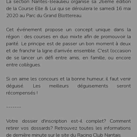
La section Nantes-Beaulieu organise sa 26ème édition
Modification des conditions d’utilisation
de la Course Elle & Lui qui se déroulera le samedi 16 mai
L’EDITEUR se réserve la possibilité de modifier, à tout moment et sans préavis,
2020 au Parc du Grand Blottereau.
les présentes conditions d’utilisation afin de les adapter aux évolutions du site
et/ou de son exploitation.
Cet événement propose un concept unique dans la
Règles d'usage d'Internet
région : des courses en duo mixte afin de promouvoir la
L’utilisateur déclare accepter les caractéristiques et les limites d’Internet, et
parité. Le principe est de passer un bon moment à deux
notamment reconnaît que :
L’EDITEUR n’assume aucune responsabilité sur les services accessibles par
et de franchir la ligne d’arrivée ensemble. C'est l’occasion
Internet et n’exerce aucun contrôle de quelque forme que ce soit sur la nature et
de se lancer un défi entre amis, en famille, ou encore
les caractéristiques des données qui pourraient transiter par l’intermédiaire de
son centre serveur.
entre collègues.
L’utilisateur reconnaît que les données circulant sur Internet ne sont pas
protégées notamment contre les détournements éventuels. La communication de
toute information jugée par l’utilisateur de nature sensible ou confidentielle se
Si on aime les concours et la bonne humeur, il faut venir
fait à ses risques et périls.
L’utilisateur reconnaît que les données circulant sur Internet peuvent être
déguisé. Les meilleurs déguisements seront
réglementées en termes d’usage ou être protégées par un droit de propriété.
récompensés !
L’utilisateur est seul responsable de l’usage des données qu’il consulte, interroge
et transfère sur Internet.
L’utilisateur reconnaît que l’EDITEUR ne dispose d’aucun moyen de contrôle sur
-------
le contenu des services accessibles sur Internet
L'éditeur informe que les utilisateurs du site internet www.timepulse.run
peuvent recevoir des offres des partenaires de l'éditeur
Votre dossier d'inscription est-il complet? Comment
L'éditeur informe que les utilisateurs du site internet www.timepulse.run
peuvent recevoir des offres les invitant à participer à des épreuves inscrites au
retirer vos dossards? Retrouvez toutes les informations
calendrier du site.
de dernière minute sur le site du Racing Club Nantais