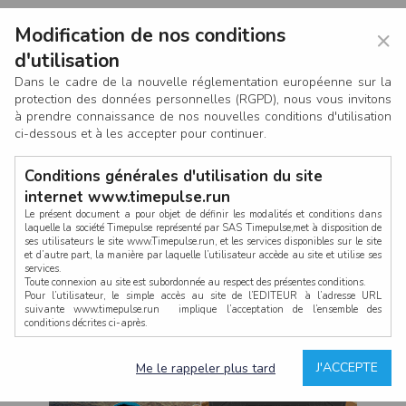
Modification de nos conditions
×
d'utilisation
Dans le cadre de la nouvelle réglementation européenne sur la
protection des données personnelles (RGPD), nous vous invitons
à prendre connaissance de nos nouvelles conditions d'utilisation
ci-dessous et à les accepter pour continuer.
Conditions générales d'utilisation du site
internet www.timepulse.run
Le présent document a pour objet de définir les modalités et conditions dans
laquelle la société Timepulse représenté par SAS Timepulse,met à disposition de
ses utilisateurs le site www.Timepulse.run, et les services disponibles sur le site
CONNEXION
et d’autre part, la manière par laquelle l’utilisateur accède au site et utilise ses
services.
Toute connexion au site est subordonnée au respect des présentes conditions.
Pour l’utilisateur, le simple accès au site de l’EDITEUR à l’adresse URL
suivante www.timepulse.run implique l’acceptation de l’ensemble des
conditions décrites ci-après.
Propriété intellectuelle
Mot de passe oublié ?
J'ACCEPTE
Me le rappeler plus tard
La structure générale du site www.timepulse.run, par quelque procédé que ce
soit, sans l'autorisation préalable et par écrit de Fourcherot Mickael et/ou de ses
partenaires est strictement interdite et serait susceptible de constituer une