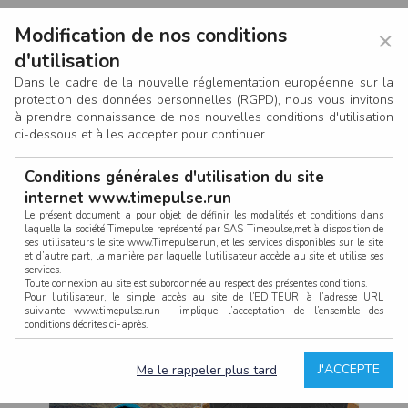
Modification de nos conditions
×
d'utilisation
Dans le cadre de la nouvelle réglementation européenne sur la
protection des données personnelles (RGPD), nous vous invitons
à prendre connaissance de nos nouvelles conditions d'utilisation
ci-dessous et à les accepter pour continuer.
Conditions générales d'utilisation du site
internet www.timepulse.run
Le présent document a pour objet de définir les modalités et conditions dans
laquelle la société Timepulse représenté par SAS Timepulse,met à disposition de
ses utilisateurs le site www.Timepulse.run, et les services disponibles sur le site
CONNEXION
et d’autre part, la manière par laquelle l’utilisateur accède au site et utilise ses
services.
Toute connexion au site est subordonnée au respect des présentes conditions.
Pour l’utilisateur, le simple accès au site de l’EDITEUR à l’adresse URL
suivante www.timepulse.run implique l’acceptation de l’ensemble des
conditions décrites ci-après.
Propriété intellectuelle
Mot de passe oublié ?
J'ACCEPTE
Me le rappeler plus tard
La structure générale du site www.timepulse.run, par quelque procédé que ce
soit, sans l'autorisation préalable et par écrit de Fourcherot Mickael et/ou de ses
partenaires est strictement interdite et serait susceptible de constituer une