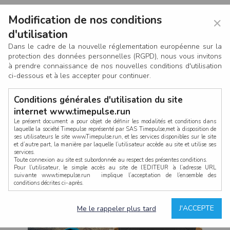
Modification de nos conditions
×
d'utilisation
Dans le cadre de la nouvelle réglementation européenne sur la
protection des données personnelles (RGPD), nous vous invitons
à prendre connaissance de nos nouvelles conditions d'utilisation
ci-dessous et à les accepter pour continuer.
Conditions générales d'utilisation du site
internet www.timepulse.run
Le présent document a pour objet de définir les modalités et conditions dans
laquelle la société Timepulse représenté par SAS Timepulse,met à disposition de
ses utilisateurs le site www.Timepulse.run, et les services disponibles sur le site
CONNEXION
et d’autre part, la manière par laquelle l’utilisateur accède au site et utilise ses
services.
Toute connexion au site est subordonnée au respect des présentes conditions.
Pour l’utilisateur, le simple accès au site de l’EDITEUR à l’adresse URL
suivante www.timepulse.run implique l’acceptation de l’ensemble des
conditions décrites ci-après.
Propriété intellectuelle
Mot de passe oublié ?
J'ACCEPTE
Me le rappeler plus tard
La structure générale du site www.timepulse.run, par quelque procédé que ce
soit, sans l'autorisation préalable et par écrit de Fourcherot Mickael et/ou de ses
partenaires est strictement interdite et serait susceptible de constituer une