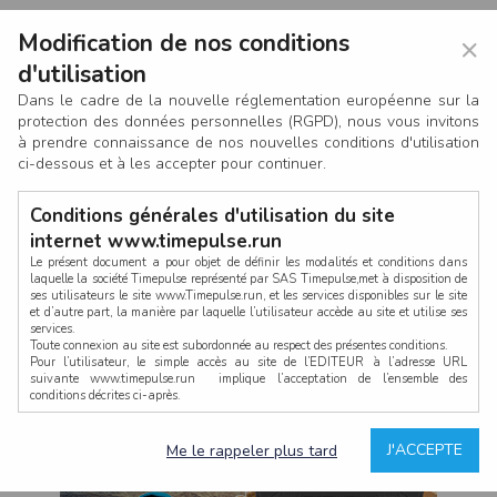
Modification de nos conditions
×
d'utilisation
Dans le cadre de la nouvelle réglementation européenne sur la
protection des données personnelles (RGPD), nous vous invitons
à prendre connaissance de nos nouvelles conditions d'utilisation
ci-dessous et à les accepter pour continuer.
Conditions générales d'utilisation du site
internet www.timepulse.run
Le présent document a pour objet de définir les modalités et conditions dans
laquelle la société Timepulse représenté par SAS Timepulse,met à disposition de
ses utilisateurs le site www.Timepulse.run, et les services disponibles sur le site
CONNEXION
et d’autre part, la manière par laquelle l’utilisateur accède au site et utilise ses
services.
Toute connexion au site est subordonnée au respect des présentes conditions.
Pour l’utilisateur, le simple accès au site de l’EDITEUR à l’adresse URL
suivante www.timepulse.run implique l’acceptation de l’ensemble des
conditions décrites ci-après.
Propriété intellectuelle
Mot de passe oublié ?
J'ACCEPTE
Me le rappeler plus tard
La structure générale du site www.timepulse.run, par quelque procédé que ce
soit, sans l'autorisation préalable et par écrit de Fourcherot Mickael et/ou de ses
partenaires est strictement interdite et serait susceptible de constituer une