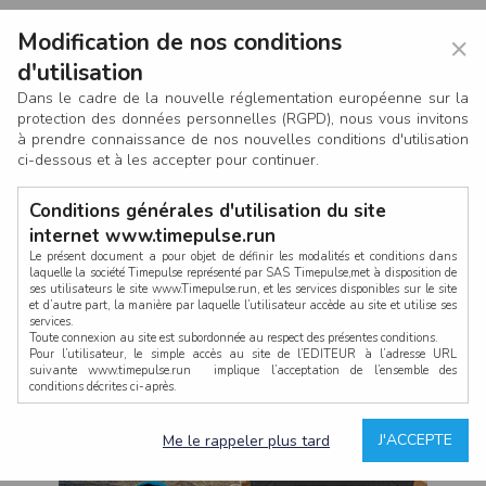
Modification de nos conditions
×
d'utilisation
Dans le cadre de la nouvelle réglementation européenne sur la
protection des données personnelles (RGPD), nous vous invitons
à prendre connaissance de nos nouvelles conditions d'utilisation
ci-dessous et à les accepter pour continuer.
Conditions générales d'utilisation du site
internet www.timepulse.run
Le présent document a pour objet de définir les modalités et conditions dans
laquelle la société Timepulse représenté par SAS Timepulse,met à disposition de
ses utilisateurs le site www.Timepulse.run, et les services disponibles sur le site
CONNEXION
et d’autre part, la manière par laquelle l’utilisateur accède au site et utilise ses
services.
Toute connexion au site est subordonnée au respect des présentes conditions.
Pour l’utilisateur, le simple accès au site de l’EDITEUR à l’adresse URL
suivante www.timepulse.run implique l’acceptation de l’ensemble des
conditions décrites ci-après.
Propriété intellectuelle
Mot de passe oublié ?
J'ACCEPTE
Me le rappeler plus tard
La structure générale du site www.timepulse.run, par quelque procédé que ce
soit, sans l'autorisation préalable et par écrit de Fourcherot Mickael et/ou de ses
partenaires est strictement interdite et serait susceptible de constituer une