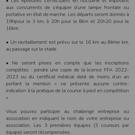
• Ces épreuves s’effectuent en nocturne et imposent
Modification des conditions d’utilisation
aux concurrents de s’équiper d’une lampe frontale ou
L’EDITEUR se réserve la possibilité de modifier, à tout moment et sans préavis,
portative en état de marche. Les départs seront donnés à
les présentes conditions d’utilisation afin de les adapter aux évolutions du site
19hpour le 3 km, à 20h pour le 8km et 20h20 pour le
et/ou de son exploitation.
16km.
Règles d'usage d'Internet
L’utilisateur déclare accepter les caractéristiques et les limites d’Internet, et
• Un ravitaillement est prévu sur le 16 km au 8ème km,
notamment reconnaît que :
L’EDITEUR n’assume aucune responsabilité sur les services accessibles par
au passage sur le stade.
Internet et n’exerce aucun contrôle de quelque forme que ce soit sur la nature et
les caractéristiques des données qui pourraient transiter par l’intermédiaire de
son centre serveur.
• Ne seront prises en compte que les inscriptions
L’utilisateur reconnaît que les données circulant sur Internet ne sont pas
complètes : joindre une copie de la licence FFA 2022-
protégées notamment contre les détournements éventuels. La communication de
toute information jugée par l’utilisateur de nature sensible ou confidentielle se
2023 ou du certificat médical daté de moins d’un an
fait à ses risques et périls.
portant la mention « ne présente aucune contre-
L’utilisateur reconnaît que les données circulant sur Internet peuvent être
réglementées en termes d’usage ou être protégées par un droit de propriété.
indication à la pratique de la course à pied en compétition
L’utilisateur est seul responsable de l’usage des données qu’il consulte, interroge
».
et transfère sur Internet.
L’utilisateur reconnaît que l’EDITEUR ne dispose d’aucun moyen de contrôle sur
le contenu des services accessibles sur Internet
Vous pouvez participer au challenge entreprise ou
L'éditeur informe que les utilisateurs du site internet www.timepulse.run
peuvent recevoir des offres des partenaires de l'éditeur
association en indiquant le nom de votre entreprise ou
L'éditeur informe que les utilisateurs du site internet www.timepulse.run
peuvent recevoir des offres les invitant à participer à des épreuves inscrites au
association. Les 3 premières équipes (3 coureurs par
calendrier du site.
équipe) seront récompensées.