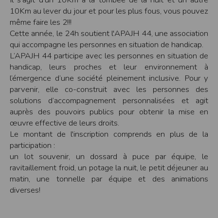
10Km au lever du jour et pour les plus fous, vous pouvez
Modification des conditions d’utilisation
même faire les 2!!!
L’EDITEUR se réserve la possibilité de modifier, à tout moment et sans préavis,
les présentes conditions d’utilisation afin de les adapter aux évolutions du site
Cette année, le 24h soutient l'APAJH 44, une association
et/ou de son exploitation.
qui accompagne les personnes en situation de handicap.
Règles d'usage d'Internet
L’APAJH 44 participe avec les personnes en situation de
L’utilisateur déclare accepter les caractéristiques et les limites d’Internet, et
handicap, leurs proches et leur environnement à
notamment reconnaît que :
L’EDITEUR n’assume aucune responsabilité sur les services accessibles par
l’émergence d’une société pleinement inclusive. Pour y
Internet et n’exerce aucun contrôle de quelque forme que ce soit sur la nature et
parvenir, elle co-construit avec les personnes des
les caractéristiques des données qui pourraient transiter par l’intermédiaire de
son centre serveur.
solutions d’accompagnement personnalisées et agit
L’utilisateur reconnaît que les données circulant sur Internet ne sont pas
auprès des pouvoirs publics pour obtenir la mise en
protégées notamment contre les détournements éventuels. La communication de
toute information jugée par l’utilisateur de nature sensible ou confidentielle se
œuvre effective de leurs droits.
fait à ses risques et périls.
Le montant de l'inscription comprends en plus de la
L’utilisateur reconnaît que les données circulant sur Internet peuvent être
réglementées en termes d’usage ou être protégées par un droit de propriété.
participation :
L’utilisateur est seul responsable de l’usage des données qu’il consulte, interroge
un lot souvenir, un dossard à puce par équipe, le
et transfère sur Internet.
L’utilisateur reconnaît que l’EDITEUR ne dispose d’aucun moyen de contrôle sur
ravitaillement froid, un potage la nuit, le petit déjeuner au
le contenu des services accessibles sur Internet
matin, une tonnelle par équipe et des animations
L'éditeur informe que les utilisateurs du site internet www.timepulse.run
peuvent recevoir des offres des partenaires de l'éditeur
diverses!
L'éditeur informe que les utilisateurs du site internet www.timepulse.run
peuvent recevoir des offres les invitant à participer à des épreuves inscrites au
calendrier du site.