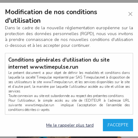
Modification de nos conditions
×
d'utilisation
Dans le cadre de la nouvelle réglementation européenne sur la
protection des données personnelles (RGPD), nous vous invitons
à prendre connaissance de nos nouvelles conditions d'utilisation
ci-dessous et à les accepter pour continuer.
Conditions générales d'utilisation du site
internet www.timepulse.run
Le présent document a pour objet de définir les modalités et conditions dans
laquelle la société Timepulse représenté par SAS Timepulse,met à disposition de
ses utilisateurs le site www.Timepulse.run, et les services disponibles sur le site
CONNEXION
et d’autre part, la manière par laquelle l’utilisateur accède au site et utilise ses
services.
Toute connexion au site est subordonnée au respect des présentes conditions.
Pour l’utilisateur, le simple accès au site de l’EDITEUR à l’adresse URL
suivante www.timepulse.run implique l’acceptation de l’ensemble des
conditions décrites ci-après.
Propriété intellectuelle
Mot de passe oublié ?
J'ACCEPTE
Me le rappeler plus tard
La structure générale du site www.timepulse.run, par quelque procédé que ce
soit, sans l'autorisation préalable et par écrit de Fourcherot Mickael et/ou de ses
partenaires est strictement interdite et serait susceptible de constituer une