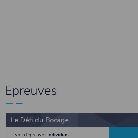
Sécurisation des données
Les données sont hébergées par l'héberge
Toutes les communications entre votre navig
Par ailleurs, les mots de passe ne sont 
sécurisation des mots de passe. Enfin, les c
Paramétrer votre navigateur int
Vous pouvez à tout moment choisir de désa
comme par exemple et sans être exhaustif
encore la perte de vos préférences sur cer
Afin de gérer les cookies au plus près de v
Internet Explorer
Epreuves
Dans Internet Explorer, cliquez sur le bout
Sous l'onglet
Général
, sous
Historique de n
Cliquez sur le bouton
Afficher les fichiers
.
Firefox
Allez dans l'onglet
Outils du navigateur
puis
Le Défi du Bocage
Dans la fenêtre qui s'affiche, choisissez
Vie
Safari
Type d’épreuve :
Individuel