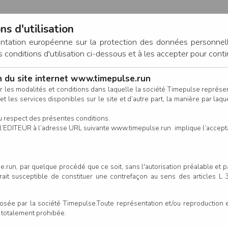
ns d'utilisation
entation européenne sur la protection des données personnel
onditions d'utilisation ci-dessous et à les accepter pour conti
on du site internet www.timepulse.run
CONNEXION
r les modalités et conditions dans laquelle la société Timepulse représ
t les services disponibles sur le site et d’autre part, la manière par laquel
CALENDRIER
RÉSULTATS
INSCRIPTION EN LIGNE
CO
u respect des présentes conditions.
 de l’EDITEUR à l’adresse URL suivante www.timepulse.run implique l’accep
.run, par quelque procédé que ce soit, sans l'autorisation préalable et 
serait susceptible de constituer une contrefaçon au sens des articles L
e par la société Timepulse.Toute représentation et/ou reproduction et/
t totalement prohibée.