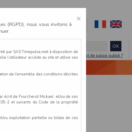
×
les (RGPD), nous vous invitons à
nuer.
enté par SAS Timepulse,met à disposition de
Mot de passe oublié ?
le l’utilisateur accède au site et utilise ses
NTACTEZ-NOUS
DEVIS
VIDÉO LIVE
tation de l’ensemble des conditions décrites
par écrit de Fourcherot Mickael et/ou de ses
 335-2 et suivants du Code de la propriété
ou exploitation partielle ou totale de ces