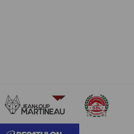
us êtes informés que le site est susceptible
l'ensemble des épreuves ont lieu sur le site du Lycée Champ
rtaines parties de ce site ne peuvent être
re au Longeron (49710), commune déléguée de Sèvremoine.
cas communiquées à des tiers hormis pour la
à 17h30 pour Le Suprême du Bocage, 18h00 pour Le
ulaires sont conformes à la Loi Informatique
15 pour Le Défi du Bocage. Un parking gratuit permettra de
t de réponse n'entraîne aucune conséquence
 Des guides seront présents pour vous aider au
vice commandé. Les données sont également
 les coordonnées déclarées par l’acheteur
ication de vos données en nous adressant une
osés, une épreuve courte, Le Défi du Bocage, d’environ 9 km
ctement limité. Des précautions techniques et
nne, Le Magistral du Bocage, d'environ 16 km (450D+),
 personnes directement reliées à la société
ue, Le Suprême du Bocage, d’environ 32 km (850D+). Les
aisons de sécurité, après suppression des
ar de la rubalise et du fléchage dont les particularités
tion dudit Participant.
riefing qui aura lieu qui aura lieu 15 minutes avant le départ
reuves chronométrées se déroulent en pleine nature,
nu responsable si un organisateur décide de
, routes et franchissements d’obstacles naturels, ainsi que
iels, en courant ou en marchant. Les participants s’engagent à
cours prévu, de respecter les riverains et les autres usagers
le lieu d’utilisation. En cas de contestation
ls compétents pour connaître de ce litige.
S
 :
ux pratiquants licenciés FFA et non licenciés, ayant au