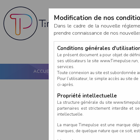
Modification de nos conditio
Dans le cadre de la nouvelle réglem
prendre connaissance de nos nouvelles c
Conditions générales d'utilisati
Le présent document a pour objet de défini
ses utilisateurs le site www.Timepulse.run, e
services.
ACCUEIL
PUCE ACTIVE
NOS SERVICES
Toute connexion au site est subordonnée a
Pour l’utilisateur, le simple accès au site
ci-après.
Propriété intellectuelle
La structure générale du site www.timepulse
partenaires est strictement interdite et 
intellectuelle.
La marque Timepulse est une marque déposé
marques, de quelque nature que ce soit, es