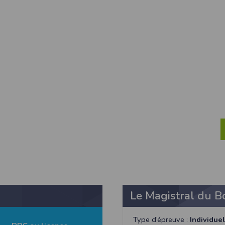
ur suivant :https://www.ovh.com/fr/protection-donnees-personnelles/gd
ateur et nos serveurs utilisent le protocole HTTPS qui crypte les données
pas stockés en clair dans notre base de données mais sont cryptés e
ommunications entre nos différents serveurs se font sur un réseau privé qu
ernet
ctiver les cookies sur votre ordinateur. Notez cependant que votre expér
, la perte de votre session membre lorsque vous changez de page, l'imp
taines pages.
os attentes nous vous invitons à paramétrer votre navigateur en tenant comp
on
Outils
, puis sur
Options Internet
.
avigation
, cliquez sur
Paramètres
.
 sélectionnez le menu
Options
Le Magistral du B
 privée
et cliquez sur
Affichez les cookies
Type d’épreuve :
Individuel