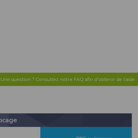
pr.xml
 avant qu’elles ne transitent sur le réseau.
n utilisant les dernières technologies de
i n’est pas accessible depuis l’extérieur.
ience sur notre site peut en être affectée
ossibilité d'accéder à certaines pages ou
te de la finalité des cookies.
Une question ? Consultez notre FAQ afin d'obtenir de l'aide
ocage