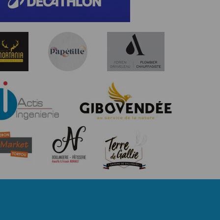
jour de l'épreuve, 16 ans pour le Défi du Bocage.
S
exclusivement par le biais du site Timepulse
) 10€ pour Le Défi du Bocage, de 15 € pour Le Magistral du
étisme
me du Bocage. Ce tarif n'inclus pas les frais d’inscription
0cts ). Les inscriptions complètes et validées sur Timepulse
ossard. Vous certifiez à la société Timepulse et à
ment que vous vous engagez à respecter le règlement de
 de rectification aux informations qui vous
té Timepulse ne pourra en aucun cas être engagée en cas de
lesdites informations diffusées sur nos différents canaux de
nt que l'organisateur. Toute inscription à l’une des
s légitimes, vous opposer au traitement des
pant à l’acceptation du présent règlement.
S MÉDICAUX
ves est subordonnée à la présentation d’un PPS de moins de
irement le joindre en le téléchargement lors de l’inscription
FA).
r, le jour de l’événement : le samed13 septembre 2025, à
Champ Blanc, Rue du Val de Sèvre au Longeron (49710),
rmément à notre politique de confidentialité,
moine. Ceux-ci ne pourront être délivrés qu’après
s services de synchronisation de base, il est