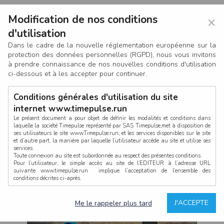
Modification de nos conditions
×
d'utilisation
Dans le cadre de la nouvelle réglementation européenne sur la
protection des données personnelles (RGPD), nous vous invitons
à prendre connaissance de nos nouvelles conditions d'utilisation
ci-dessous et à les accepter pour continuer.
Conditions générales d'utilisation du site
internet www.timepulse.run
Le présent document a pour objet de définir les modalités et conditions dans
laquelle la société Timepulse représenté par SAS Timepulse,met à disposition de
ses utilisateurs le site www.Timepulse.run, et les services disponibles sur le site
CONNEXION
et d’autre part, la manière par laquelle l’utilisateur accède au site et utilise ses
services.
Toute connexion au site est subordonnée au respect des présentes conditions.
Pour l’utilisateur, le simple accès au site de l’EDITEUR à l’adresse URL
suivante www.timepulse.run implique l’acceptation de l’ensemble des
conditions décrites ci-après.
Propriété intellectuelle
Mot de passe oublié ?
J'ACCEPTE
Me le rappeler plus tard
La structure générale du site www.timepulse.run, par quelque procédé que ce
soit, sans l'autorisation préalable et par écrit de Fourcherot Mickael et/ou de ses
partenaires est strictement interdite et serait susceptible de constituer une