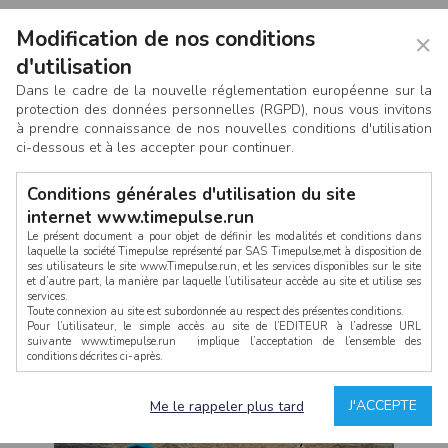
Modification de nos conditions
×
d'utilisation
Dans le cadre de la nouvelle réglementation européenne sur la
protection des données personnelles (RGPD), nous vous invitons
à prendre connaissance de nos nouvelles conditions d'utilisation
ci-dessous et à les accepter pour continuer.
Conditions générales d'utilisation du site
internet www.timepulse.run
Le présent document a pour objet de définir les modalités et conditions dans
laquelle la société Timepulse représenté par SAS Timepulse,met à disposition de
ses utilisateurs le site www.Timepulse.run, et les services disponibles sur le site
CONNEXION
et d’autre part, la manière par laquelle l’utilisateur accède au site et utilise ses
services.
Toute connexion au site est subordonnée au respect des présentes conditions.
Pour l’utilisateur, le simple accès au site de l’EDITEUR à l’adresse URL
suivante www.timepulse.run implique l’acceptation de l’ensemble des
conditions décrites ci-après.
Propriété intellectuelle
Mot de passe oublié ?
J'ACCEPTE
Me le rappeler plus tard
La structure générale du site www.timepulse.run, par quelque procédé que ce
soit, sans l'autorisation préalable et par écrit de Fourcherot Mickael et/ou de ses
partenaires est strictement interdite et serait susceptible de constituer une