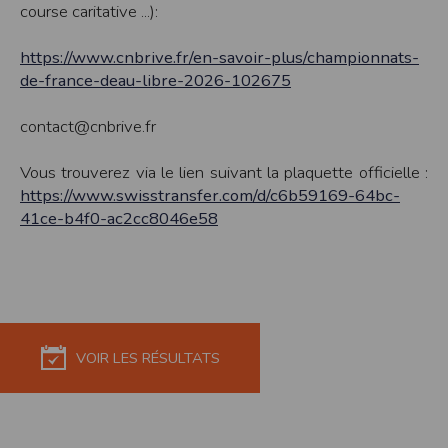
Sécurisation des données
course caritative ...):
Les données sont hébergées par l'hébergeur suivant
:https://www.ovh.com/fr/protection-donnees-personnelles/gdpr.xml
https://www.cnbrive.fr/en-savoir-plus/championnats-
Toutes les communications entre votre navigateur et nos serveurs utilisent le
de-france-deau-libre-2026-102675
protocole HTTPS qui crypte les données avant qu’elles ne transitent sur le
réseau. Par ailleurs, les mots de passe ne sont pas stockés en clair dans notre
base de données mais sont cryptés en utilisant les dernières technologies de
contact@cnbrive.fr
sécurisation des mots de passe. Enfin, les communications entre nos différents
serveurs se font sur un réseau privé qui n’est pas accessible depuis l’extérieur.
Vous trouverez via le lien suivant la plaquette officielle :
Paramétrer votre navigateur internet
https://www.swisstransfer.com/d/c6b59169-64bc-
Vous pouvez à tout moment choisir de désactiver les cookies sur votre ordinateur.
41ce-b4f0-ac2cc8046e58
Notez cependant que votre expérience sur notre site peut en être affectée comme
par exemple et sans être exhaustif, la perte de votre session membre lorsque
vous changez de page, l'impossibilité d'accéder à certaines pages ou encore la
perte de vos préférences sur certaines pages.
Afin de gérer les cookies au plus près de vos attentes nous vous invitons à
paramétrer votre navigateur en tenant compte de la finalité des cookies.
Internet Explorer
Dans Internet Explorer, cliquez sur le bouton
Outils
, puis sur
Options Internet
.
VOIR LES RÉSULTATS
Sous l'onglet
Général
, sous
Historique de navigation
, cliquez sur
Paramètres
.
Cliquez sur le bouton
Afficher les fichiers
.
Firefox
Allez dans l'onglet
Outils du navigateur
puis sélectionnez le menu
Options
Dans la fenêtre qui s'affiche, choisissez
Vie privée
et cliquez sur
Affichez les