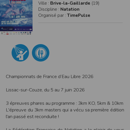
Ville :
Brive-la-Gaillarde
(19)
modifiés à tout moment, et peuvent avoir fait l’objet de mises à jour. En
particulier, ils peuvent avoir fait l’objet d’une mise à jour entre le moment de leur
Discipline :
Natation
téléchargement et celui où l’utilisateur en prend connaissance.
Organisé par :
TimePulse
L’utilisation des informations et/ou documents disponibles sur ce site se fait sous
l’entière et seule responsabilité de l’utilisateur, qui assume la totalité des
conséquences pouvant en découler, sans que l’EDITEUR puisse être recherché à
ce titre, et sans recours contre ce dernier.
L’EDITEUR ne pourra en aucun cas être tenu responsable de tout dommage de
quelque nature qu’il soit résultant de l’interprétation ou de l’utilisation des
informations et/ou documents disponibles sur ce site.
Accès au site
L’éditeur s’efforce de permettre l’accès au site 24 heures sur 24, 7 jours sur 7,
sauf en cas de force majeure ou d’un événement hors du contrôle de l’EDITEUR,
et sous réserve des éventuelles pannes et interventions de maintenance
nécessaires au bon fonctionnement du site et des services.
Par conséquent, l’EDITEUR ne peut garantir une disponibilité du site et/ou des
Championnats de France d’Eau Libre 2026
services, une fiabilité des transmissions et des performances en terme de temps
de réponse ou de qualité. Il n’est prévu aucune assistance technique vis à vis de
l’utilisateur que ce soit par des moyens électronique ou téléphonique.
Lissac-sur-Couze, du 5 au 7 juin 2026
La responsabilité de l’éditeur ne saurait être engagée en cas d’impossibilité
d’accès à ce site et/ou d’utilisation des services.
3 épreuves phares au programme : 3km KO, 5km & 10km
L'épreuve du 3km masters qui a vécu sa première édition
Par ailleurs, l’EDITEUR peut être amené à interrompre le site ou une partie des
services, à tout moment sans préavis, le tout sans droit à indemnités.
l'an passé est reconduite !
L’utilisateur reconnaît et accepte que l’EDITEUR ne soit pas responsable des
interruptions, et des conséquences qui peuvent en découler pour l’utilisateur ou
tout tiers.
La Fédération Française de Natation a le plaisir de vous