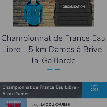
contrefaçon au sens des articles L 335-2 et suivants du Code de la propriété
intellectuelle.
La marque Timepulse est une marque déposée par la société Timepulse.Toute
représentation et/ou reproduction et/ou exploitation partielle ou totale de ces
marques, de quelque nature que ce soit, est totalement prohibée.
Liens hypertextes
Le site
www.timepulse.run
peut contenir des liens hypertextes vers d’autres
Championnat de France Eau
sites présents sur le réseau Internet. Les liens vers ces autres ressources vous
font quitter le site
www.timepulse.run
Il est possible de créer un lien vers la page de présentation de ce site sans
Libre - 5 km Dames à Brive-
autorisation expresse de l’EDITEUR. Aucune autorisation ou demande
d’information préalable ne peut être exigée par l’éditeur à l’égard d’un site qui
souhaite établir un lien vers le site de l’éditeur. Il convient toutefois d’afficher ce
la-Gaillarde
site dans une nouvelle fenêtre du navigateur. Cependant, l’EDITEUR se réserve
le droit de demander la suppression d’un lien qu’il estime non conforme à l’objet
du site
www.timepulse.run
Responsabilité de l’éditeur
Les informations et/ou documents figurant sur ce site et/ou accessibles par ce
site proviennent de sources considérées comme étant fiables.
Toutefois, ces informations et/ou documents sont susceptibles de contenir des
7 juin
Championnat de France Eau Libre -
inexactitudes techniques et des erreurs typographiques.
2026
L’EDITEUR se réserve le droit de les corriger, dès que ces erreurs sont portées à sa
5 km Dames
connaissance.
Il est fortement recommandé de vérifier l’exactitude et la pertinence des
informations et/ou documents mis à disposition sur ce site.
Lieu :
LAC DU CAUSSE
Les informations et/ou documents disponibles sur ce site sont susceptibles d’être