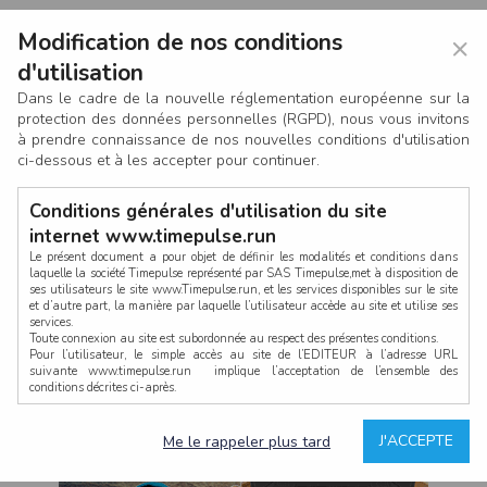
Modification de nos conditions
×
d'utilisation
Dans le cadre de la nouvelle réglementation européenne sur la
protection des données personnelles (RGPD), nous vous invitons
à prendre connaissance de nos nouvelles conditions d'utilisation
ci-dessous et à les accepter pour continuer.
Conditions générales d'utilisation du site
internet www.timepulse.run
Le présent document a pour objet de définir les modalités et conditions dans
laquelle la société Timepulse représenté par SAS Timepulse,met à disposition de
ses utilisateurs le site www.Timepulse.run, et les services disponibles sur le site
CONNEXION
et d’autre part, la manière par laquelle l’utilisateur accède au site et utilise ses
services.
Toute connexion au site est subordonnée au respect des présentes conditions.
Pour l’utilisateur, le simple accès au site de l’EDITEUR à l’adresse URL
suivante www.timepulse.run implique l’acceptation de l’ensemble des
conditions décrites ci-après.
Propriété intellectuelle
Mot de passe oublié ?
J'ACCEPTE
Me le rappeler plus tard
La structure générale du site www.timepulse.run, par quelque procédé que ce
soit, sans l'autorisation préalable et par écrit de Fourcherot Mickael et/ou de ses
partenaires est strictement interdite et serait susceptible de constituer une