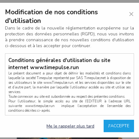
Modification de nos conditions
×
d'utilisation
Dans le cadre de la nouvelle réglementation européenne sur la
protection des données personnelles (RGPD), nous vous invitons
à prendre connaissance de nos nouvelles conditions d'utilisation
ci-dessous et à les accepter pour continuer.
Conditions générales d'utilisation du site
internet www.timepulse.run
Le présent document a pour objet de définir les modalités et conditions dans
laquelle la société Timepulse représenté par SAS Timepulse,met à disposition de
ses utilisateurs le site www.Timepulse.run, et les services disponibles sur le site
CONNEXION
et d’autre part, la manière par laquelle l’utilisateur accède au site et utilise ses
services.
Toute connexion au site est subordonnée au respect des présentes conditions.
Pour l’utilisateur, le simple accès au site de l’EDITEUR à l’adresse URL
suivante www.timepulse.run implique l’acceptation de l’ensemble des
conditions décrites ci-après.
Propriété intellectuelle
Mot de passe oublié ?
J'ACCEPTE
Me le rappeler plus tard
La structure générale du site www.timepulse.run, par quelque procédé que ce
soit, sans l'autorisation préalable et par écrit de Fourcherot Mickael et/ou de ses
partenaires est strictement interdite et serait susceptible de constituer une