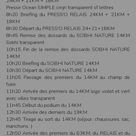
24KM + 21KM + 18KM
Modification des conditions d’utilisation
Presse Ocean SIMPLE cmjn transparent sf lettres
L’EDITEUR se réserve la possibilité de modifier, à tout moment et sans préavis,
8h20 Briefing du PRESS'O RELAIS 24KM + 21KM +
les présentes conditions d’utilisation afin de les adapter aux évolutions du site
18KM
et/ou de son exploitation.
8h30 Départ du PRESS'O RELAIS 24+21+18KM
Règles d'usage d'Internet
8h45 Remise des dossards du SOBHI NATURE 14KM
L’utilisateur déclare accepter les caractéristiques et les limites d’Internet, et
Sobhi transparent
notamment reconnaît que :
L’EDITEUR n’assume aucune responsabilité sur les services accessibles par
10h15 Fin de la remise des dossards SOBHI NATURE
Internet et n’exerce aucun contrôle de quelque forme que ce soit sur la nature et
14KM
les caractéristiques des données qui pourraient transiter par l’intermédiaire de
son centre serveur.
10h20 Briefing du SOBHI NATURE 14KM
L’utilisateur reconnaît que les données circulant sur Internet ne sont pas
10h30 Départ du SOBHI NATURE 14KM
protégées notamment contre les détournements éventuels. La communication de
toute information jugée par l’utilisateur de nature sensible ou confidentielle se
11h05 Passage des premiers du 14KM au champ de
fait à ses risques et périls.
foire
L’utilisateur reconnaît que les données circulant sur Internet peuvent être
réglementées en termes d’usage ou être protégées par un droit de propriété.
11h20 Arrivée des premiers du 14KM logo violet et vert
L’utilisateur est seul responsable de l’usage des données qu’il consulte, interroge
avec villes transparent
et transfère sur Internet.
L’utilisateur reconnaît que l’EDITEUR ne dispose d’aucun moyen de contrôle sur
11h45 Début du podium du 14KM
le contenu des services accessibles sur Internet
L'éditeur informe que les utilisateurs du site internet www.timepulse.run
12h30 Arrivée des derniers du 19KM
peuvent recevoir des offres des partenaires de l'éditeur
12h45 Tirage au sort du 14KM (séjour, chaussures, sac,
L'éditeur informe que les utilisateurs du site internet www.timepulse.run
peuvent recevoir des offres les invitant à participer à des épreuves inscrites au
manchons...)
calendrier du site.
12h50 Arrivée des premiers du 63KM, du RELAIS et du