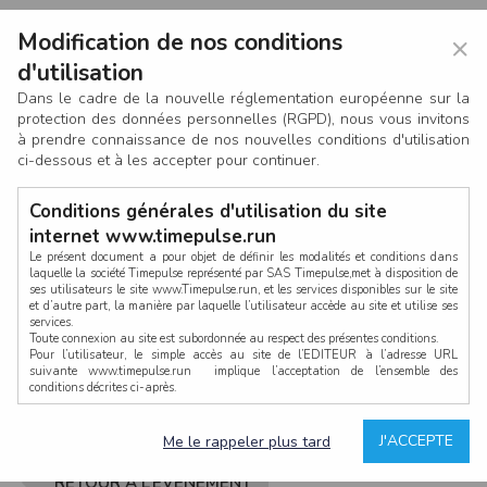
Modification de nos conditions
×
d'utilisation
Dans le cadre de la nouvelle réglementation européenne sur la
protection des données personnelles (RGPD), nous vous invitons
à prendre connaissance de nos nouvelles conditions d'utilisation
ci-dessous et à les accepter pour continuer.
Conditions générales d'utilisation du site
internet www.timepulse.run
Le présent document a pour objet de définir les modalités et conditions dans
laquelle la société Timepulse représenté par SAS Timepulse,met à disposition de
ses utilisateurs le site www.Timepulse.run, et les services disponibles sur le site
CONNEXION
et d’autre part, la manière par laquelle l’utilisateur accède au site et utilise ses
services.
Toute connexion au site est subordonnée au respect des présentes conditions.
Pour l’utilisateur, le simple accès au site de l’EDITEUR à l’adresse URL
suivante www.timepulse.run implique l’acceptation de l’ensemble des
conditions décrites ci-après.
Propriété intellectuelle
Mot de passe oublié ?
J'ACCEPTE
Me le rappeler plus tard
La structure générale du site www.timepulse.run, par quelque procédé que ce
soit, sans l'autorisation préalable et par écrit de Fourcherot Mickael et/ou de ses
partenaires est strictement interdite et serait susceptible de constituer une
RETOUR À L’ÉVÈNEMENT