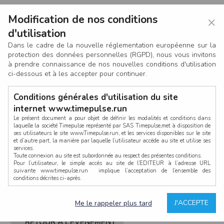
Modification de nos conditions
×
d'utilisation
Dans le cadre de la nouvelle réglementation européenne sur la
protection des données personnelles (RGPD), nous vous invitons
à prendre connaissance de nos nouvelles conditions d'utilisation
ci-dessous et à les accepter pour continuer.
Conditions générales d'utilisation du site
internet www.timepulse.run
Le présent document a pour objet de définir les modalités et conditions dans
laquelle la société Timepulse représenté par SAS Timepulse,met à disposition de
ses utilisateurs le site www.Timepulse.run, et les services disponibles sur le site
CONNEXION
et d’autre part, la manière par laquelle l’utilisateur accède au site et utilise ses
services.
Toute connexion au site est subordonnée au respect des présentes conditions.
Pour l’utilisateur, le simple accès au site de l’EDITEUR à l’adresse URL
suivante www.timepulse.run implique l’acceptation de l’ensemble des
conditions décrites ci-après.
Propriété intellectuelle
Mot de passe oublié ?
J'ACCEPTE
Me le rappeler plus tard
La structure générale du site www.timepulse.run, par quelque procédé que ce
soit, sans l'autorisation préalable et par écrit de Fourcherot Mickael et/ou de ses
partenaires est strictement interdite et serait susceptible de constituer une
RETOUR À L’ÉVÈNEMENT