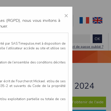
×
les (RGPD), nous vous invitons à
nuer.
enté par SAS Timepulse,met à disposition de
Mot de passe oublié ?
le l’utilisateur accède au site et utilise ses
NTACTEZ-NOUS
DEVIS
VIDÉO LIVE
tation de l’ensemble des conditions décrites
par écrit de Fourcherot Mickael et/ou de ses
brières - 1 décembre 2024
 335-2 et suivants du Code de la propriété
ou exploitation partielle ou totale de ces
e question ? Consultez notre FAQ afin d'obtenir de l'aide