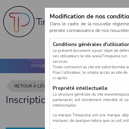
Modification de nos conditio
Dans le cadre de la nouvelle réglem
prendre connaissance de nos nouvelles c
Conditions générales d'utilisati
Le présent document a pour objet de défini
ses utilisateurs le site www.Timepulse.run, e
services.
ACCUEIL
PUCE ACTIVE
NOS SERVICES
Toute connexion au site est subordonnée a
Pour l’utilisateur, le simple accès au site
ci-après.
RETOUR À L’ÉVÈNEMENT
Propriété intellectuelle
La structure générale du site www.timepulse
Inscription à Foulées Laube
partenaires est strictement interdite et 
intellectuelle.
La marque Timepulse est une marque déposé
marques, de quelque nature que ce soit, es