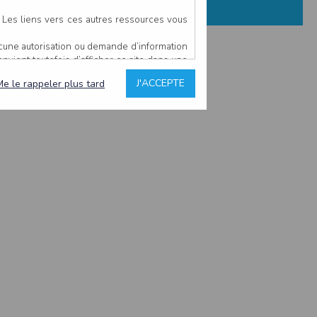
. Les liens vers ces autres ressources vous
ucune autorisation ou demande d’information
convient toutefois d’afficher ce site dans une
u’il estime non conforme à l’objet du site
J'ACCEPTE
Me le rappeler plus tard
es comme étant fiables.
rs typographiques.
n sur ce site.
ent avoir fait l’objet de mises à jour. En
teur en prend connaissance.
de l’utilisateur, qui assume la totalité des
ernier.
e l’interprétation ou de l’utilisation des
 événement hors du contrôle de l’EDITEUR, et
des services.
sions et des performances en terme de temps