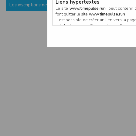
Liens hypertextes
Les inscriptions ne sont pas encore ouvertes (ou fermées) p
Le site
www.timepulse.run
peut contenir d
font quitter le site
www.timepulse.run
Il est possible de créer un lien vers la p
préalable ne peut être exigée par l’éditeur à
nouvelle fenêtre du navigateur. Cependant
www.timepulse.run
Responsabilité de l’éditeur
Les informations et/ou documents figurant s
Toutefois, ces informations et/ou document
L’EDITEUR se réserve le droit de les corrig
Il est fortement recommandé de vérifier l’ex
Les informations et/ou documents disponib
particulier, ils peuvent avoir fait l’objet d
L’utilisation des informations et/ou docume
conséquences pouvant en découler, sans que
L’EDITEUR ne pourra en aucun cas être ten
informations et/ou documents disponibles su
Accès au site
L’éditeur s’efforce de permettre l’accès au
sous réserve des éventuelles pannes et int
Par conséquent, l’EDITEUR ne peut garantir