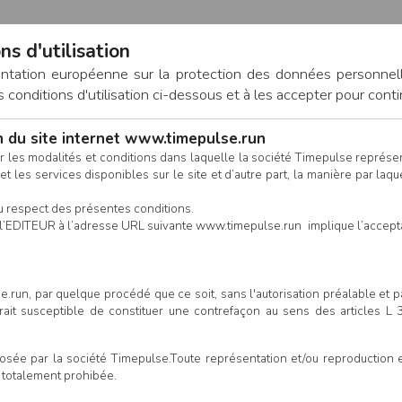
ns d'utilisation
entation européenne sur la protection des données personnel
onditions d'utilisation ci-dessous et à les accepter pour conti
on du site internet www.timepulse.run
CONNEXION
r les modalités et conditions dans laquelle la société Timepulse représ
t les services disponibles sur le site et d’autre part, la manière par laquel
CALENDRIER
RÉSULTATS
INSCRIPTION EN LIGNE
CO
u respect des présentes conditions.
 de l’EDITEUR à l’adresse URL suivante www.timepulse.run implique l’accep
.run, par quelque procédé que ce soit, sans l'autorisation préalable et 
rtines pour le Téléthon - Lau
serait susceptible de constituer une contrefaçon au sens des articles L
e par la société Timepulse.Toute représentation et/ou reproduction et/
Un
t totalement prohibée.