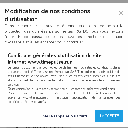
Modification de nos conditions
×
d'utilisation
Dans le cadre de la nouvelle réglementation européenne sur la
protection des données personnelles (RGPD), nous vous invitons
à prendre connaissance de nos nouvelles conditions d'utilisation
ci-dessous et à les accepter pour continuer.
Conditions générales d'utilisation du site
internet www.timepulse.run
Le présent document a pour objet de définir les modalités et conditions dans
laquelle la société Timepulse représenté par SAS Timepulse,met à disposition de
ses utilisateurs le site www.Timepulse.run, et les services disponibles sur le site
CONNEXION
et d’autre part, la manière par laquelle l’utilisateur accède au site et utilise ses
services.
Toute connexion au site est subordonnée au respect des présentes conditions.
Pour l’utilisateur, le simple accès au site de l’EDITEUR à l’adresse URL
suivante www.timepulse.run implique l’acceptation de l’ensemble des
conditions décrites ci-après.
Propriété intellectuelle
Mot de passe oublié ?
J'ACCEPTE
Me le rappeler plus tard
La structure générale du site www.timepulse.run, par quelque procédé que ce
soit, sans l'autorisation préalable et par écrit de Fourcherot Mickael et/ou de ses
partenaires est strictement interdite et serait susceptible de constituer une
RETOUR À L’ÉVÈNEMENT