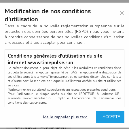
Modification de nos conditions
×
d'utilisation
Dans le cadre de la nouvelle réglementation européenne sur la
protection des données personnelles (RGPD), nous vous invitons
à prendre connaissance de nos nouvelles conditions d'utilisation
ci-dessous et à les accepter pour continuer.
Conditions générales d'utilisation du site
internet www.timepulse.run
Le présent document a pour objet de définir les modalités et conditions dans
laquelle la société Timepulse représenté par SAS Timepulse,met à disposition de
ses utilisateurs le site www.Timepulse.run, et les services disponibles sur le site
CONNEXION
et d’autre part, la manière par laquelle l’utilisateur accède au site et utilise ses
services.
Toute connexion au site est subordonnée au respect des présentes conditions.
Pour l’utilisateur, le simple accès au site de l’EDITEUR à l’adresse URL
suivante www.timepulse.run implique l’acceptation de l’ensemble des
conditions décrites ci-après.
Propriété intellectuelle
Mot de passe oublié ?
J'ACCEPTE
Me le rappeler plus tard
La structure générale du site www.timepulse.run, par quelque procédé que ce
soit, sans l'autorisation préalable et par écrit de Fourcherot Mickael et/ou de ses
partenaires est strictement interdite et serait susceptible de constituer une
RETOUR À L’ÉVÈNEMENT