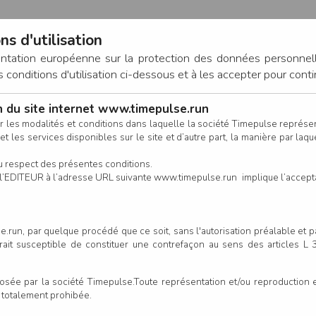
ns d'utilisation
entation européenne sur la protection des données personnel
onditions d'utilisation ci-dessous et à les accepter pour conti
on du site internet www.timepulse.run
CONNEXION
r les modalités et conditions dans laquelle la société Timepulse représ
t les services disponibles sur le site et d’autre part, la manière par laquel
CALENDRIER
RÉSULTATS
INSCRIPTION EN LIGNE
CO
u respect des présentes conditions.
 de l’EDITEUR à l’adresse URL suivante www.timepulse.run implique l’accep
à Triathlon de Sablé - Sablé-
.run, par quelque procédé que ce soit, sans l'autorisation préalable et 
serait susceptible de constituer une contrefaçon au sens des articles L
Un
e par la société Timepulse.Toute représentation et/ou reproduction et/
our cette épreuve
t totalement prohibée.