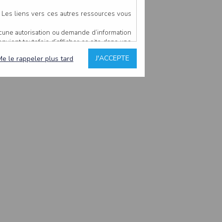
. Les liens vers ces autres ressources vous
ucune autorisation ou demande d’information
convient toutefois d’afficher ce site dans une
u’il estime non conforme à l’objet du site
J'ACCEPTE
Me le rappeler plus tard
es comme étant fiables.
rs typographiques.
n sur ce site.
ent avoir fait l’objet de mises à jour. En
teur en prend connaissance.
de l’utilisateur, qui assume la totalité des
ernier.
e l’interprétation ou de l’utilisation des
 événement hors du contrôle de l’EDITEUR, et
des services.
sions et des performances en terme de temps