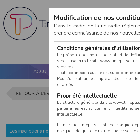
Modification de nos conditio
Dans le cadre de la nouvelle réglem
prendre connaissance de nos nouvelles c
Conditions générales d'utilisati
Le présent document a pour objet de défini
ses utilisateurs le site www.Timepulse.run, e
services.
ACCUEIL
PUCE ACTIVE
NOS SERVICES
Toute connexion au site est subordonnée a
Pour l’utilisateur, le simple accès au site
ci-après.
Inscription 
RETOUR À L’ÉVÈNEMENT
Propriété intellectuelle
La structure générale du site www.timepulse
partenaires est strictement interdite et 
intellectuelle.
La marque Timepulse est une marque déposé
Les inscriptions ne sont pas encore ouvertes (ou fermées) p
marques, de quelque nature que ce soit, es