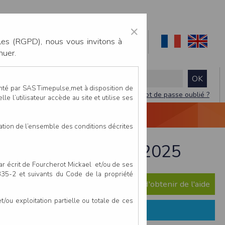
×
les (RGPD), nous vous invitons à
nuer.
enté par SAS Timepulse,met à disposition de
Mot de passe oublié ?
le l’utilisateur accède au site et utilise ses
NTACTEZ-NOUS
DEVIS
VIDÉO LIVE
tation de l’ensemble des conditions décrites
sur-Sarthe - 21 juin 2025
par écrit de Fourcherot Mickael et/ou de ses
 335-2 et suivants du Code de la propriété
e question ? Consultez notre FAQ afin d'obtenir de l'aide
ou exploitation partielle ou totale de ces