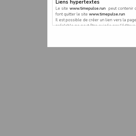
Liens hypertextes
Le site
www.timepulse.run
peut contenir d
font quitter le site
www.timepulse.run
Il est possible de créer un lien vers la p
préalable ne peut être exigée par l’éditeur à
nouvelle fenêtre du navigateur. Cependant
www.timepulse.run
Responsabilité de l’éditeur
Les informations et/ou documents figurant s
Toutefois, ces informations et/ou document
L’EDITEUR se réserve le droit de les corrig
Il est fortement recommandé de vérifier l’ex
Les informations et/ou documents disponib
particulier, ils peuvent avoir fait l’objet d
L’utilisation des informations et/ou docume
conséquences pouvant en découler, sans que
L’EDITEUR ne pourra en aucun cas être ten
informations et/ou documents disponibles su
Accès au site
L’éditeur s’efforce de permettre l’accès au
sous réserve des éventuelles pannes et int
Par conséquent, l’EDITEUR ne peut garantir