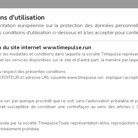
ns d'utilisation
entation européenne sur la protection des données personnel
onditions d'utilisation ci-dessous et à les accepter pour conti
on du site internet www.timepulse.run
CONNEXION
r les modalités et conditions dans laquelle la société Timepulse représ
t les services disponibles sur le site et d’autre part, la manière par laquel
CALENDRIER
RÉSULTATS
INSCRIPTION EN LIGNE
CO
u respect des présentes conditions.
 de l’EDITEUR à l’adresse URL suivante www.timepulse.run implique l’accep
.run, par quelque procédé que ce soit, sans l'autorisation préalable et 
u Pont - Saint-Brevin-les-Pin
serait susceptible de constituer une contrefaçon au sens des articles L
e par la société Timepulse.Toute représentation et/ou reproduction et/
Un
t totalement prohibée.