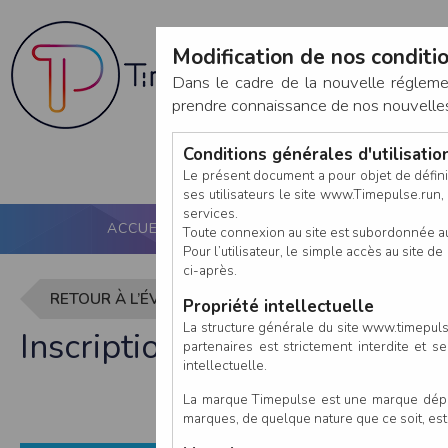
Modification de nos conditio
Dans le cadre de la nouvelle réglem
prendre connaissance de nos nouvelles c
Conditions générales d'utilisati
Le présent document a pour objet de défini
ses utilisateurs le site www.Timepulse.run, e
services.
ACCUEIL
PUCE ACTIVE
NOS SERVICES
Toute connexion au site est subordonnée a
Pour l’utilisateur, le simple accès au site
ci-après.
RETOUR À L’ÉVÈNEMENT
Propriété intellectuelle
La structure générale du site www.timepulse
Inscription à Les Foulées d
partenaires est strictement interdite et 
intellectuelle.
La marque Timepulse est une marque déposé
marques, de quelque nature que ce soit, es