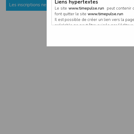
Liens hypertextes
Les inscriptions ne sont pas encore ouvertes (ou fermées) p
Le site
www.timepulse.run
peut contenir d
font quitter le site
www.timepulse.run
Il est possible de créer un lien vers la p
préalable ne peut être exigée par l’éditeur à
nouvelle fenêtre du navigateur. Cependant
www.timepulse.run
Responsabilité de l’éditeur
Les informations et/ou documents figurant s
Toutefois, ces informations et/ou document
L’EDITEUR se réserve le droit de les corrig
Il est fortement recommandé de vérifier l’ex
Les informations et/ou documents disponib
particulier, ils peuvent avoir fait l’objet d
L’utilisation des informations et/ou docume
conséquences pouvant en découler, sans que
L’EDITEUR ne pourra en aucun cas être ten
informations et/ou documents disponibles su
Accès au site
L’éditeur s’efforce de permettre l’accès au
sous réserve des éventuelles pannes et int
Par conséquent, l’EDITEUR ne peut garantir