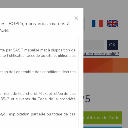
×
les (RGPD), nous vous invitons à
nuer.
enté par SAS Timepulse,met à disposition de
Mot de passe oublié ?
le l’utilisateur accède au site et utilise ses
NTACTEZ-NOUS
DEVIS
VIDÉO LIVE
tation de l’ensemble des conditions décrites
par écrit de Fourcherot Mickael et/ou de ses
s - 21 septembre 2025
 335-2 et suivants du Code de la propriété
ou exploitation partielle ou totale de ces
e question ? Consultez notre FAQ afin d'obtenir de l'aide