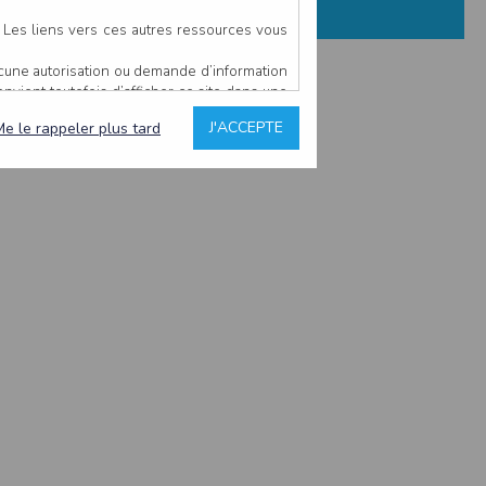
. Les liens vers ces autres ressources vous
ucune autorisation ou demande d’information
convient toutefois d’afficher ce site dans une
u’il estime non conforme à l’objet du site
J'ACCEPTE
Me le rappeler plus tard
es comme étant fiables.
rs typographiques.
n sur ce site.
ent avoir fait l’objet de mises à jour. En
teur en prend connaissance.
de l’utilisateur, qui assume la totalité des
ernier.
e l’interprétation ou de l’utilisation des
 événement hors du contrôle de l’EDITEUR, et
des services.
sions et des performances en terme de temps