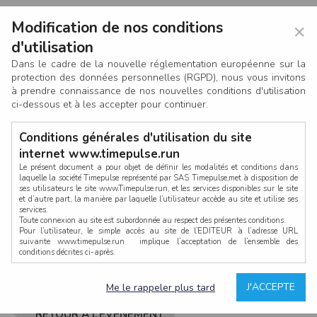
Modification de nos conditions
×
d'utilisation
Dans le cadre de la nouvelle réglementation européenne sur la
protection des données personnelles (RGPD), nous vous invitons
à prendre connaissance de nos nouvelles conditions d'utilisation
ci-dessous et à les accepter pour continuer.
Conditions générales d'utilisation du site
internet www.timepulse.run
Le présent document a pour objet de définir les modalités et conditions dans
laquelle la société Timepulse représenté par SAS Timepulse,met à disposition de
ses utilisateurs le site www.Timepulse.run, et les services disponibles sur le site
CONNEXION
et d’autre part, la manière par laquelle l’utilisateur accède au site et utilise ses
services.
Toute connexion au site est subordonnée au respect des présentes conditions.
Pour l’utilisateur, le simple accès au site de l’EDITEUR à l’adresse URL
suivante www.timepulse.run implique l’acceptation de l’ensemble des
conditions décrites ci-après.
Propriété intellectuelle
Mot de passe oublié ?
J'ACCEPTE
Me le rappeler plus tard
La structure générale du site www.timepulse.run, par quelque procédé que ce
soit, sans l'autorisation préalable et par écrit de Fourcherot Mickael et/ou de ses
partenaires est strictement interdite et serait susceptible de constituer une
RETOUR À L’ÉVÈNEMENT