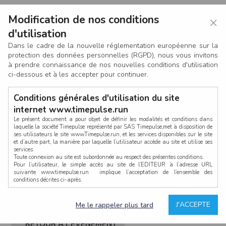
Modification de nos conditions
×
d'utilisation
Dans le cadre de la nouvelle réglementation européenne sur la
protection des données personnelles (RGPD), nous vous invitons
à prendre connaissance de nos nouvelles conditions d'utilisation
ci-dessous et à les accepter pour continuer.
Conditions générales d'utilisation du site
internet www.timepulse.run
Le présent document a pour objet de définir les modalités et conditions dans
laquelle la société Timepulse représenté par SAS Timepulse,met à disposition de
ses utilisateurs le site www.Timepulse.run, et les services disponibles sur le site
CONNEXION
et d’autre part, la manière par laquelle l’utilisateur accède au site et utilise ses
services.
Toute connexion au site est subordonnée au respect des présentes conditions.
Pour l’utilisateur, le simple accès au site de l’EDITEUR à l’adresse URL
suivante www.timepulse.run implique l’acceptation de l’ensemble des
conditions décrites ci-après.
Propriété intellectuelle
Mot de passe oublié ?
J'ACCEPTE
Me le rappeler plus tard
La structure générale du site www.timepulse.run, par quelque procédé que ce
soit, sans l'autorisation préalable et par écrit de Fourcherot Mickael et/ou de ses
partenaires est strictement interdite et serait susceptible de constituer une
RETOUR À L’ÉVÈNEMENT