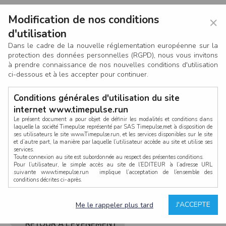
Modification de nos conditions
×
d'utilisation
Dans le cadre de la nouvelle réglementation européenne sur la
protection des données personnelles (RGPD), nous vous invitons
à prendre connaissance de nos nouvelles conditions d'utilisation
ci-dessous et à les accepter pour continuer.
Conditions générales d'utilisation du site
internet www.timepulse.run
Le présent document a pour objet de définir les modalités et conditions dans
laquelle la société Timepulse représenté par SAS Timepulse,met à disposition de
ses utilisateurs le site www.Timepulse.run, et les services disponibles sur le site
CONNEXION
et d’autre part, la manière par laquelle l’utilisateur accède au site et utilise ses
services.
Toute connexion au site est subordonnée au respect des présentes conditions.
Pour l’utilisateur, le simple accès au site de l’EDITEUR à l’adresse URL
suivante www.timepulse.run implique l’acceptation de l’ensemble des
conditions décrites ci-après.
Propriété intellectuelle
Mot de passe oublié ?
J'ACCEPTE
Me le rappeler plus tard
La structure générale du site www.timepulse.run, par quelque procédé que ce
soit, sans l'autorisation préalable et par écrit de Fourcherot Mickael et/ou de ses
partenaires est strictement interdite et serait susceptible de constituer une
RETOUR À L’ÉVÈNEMENT