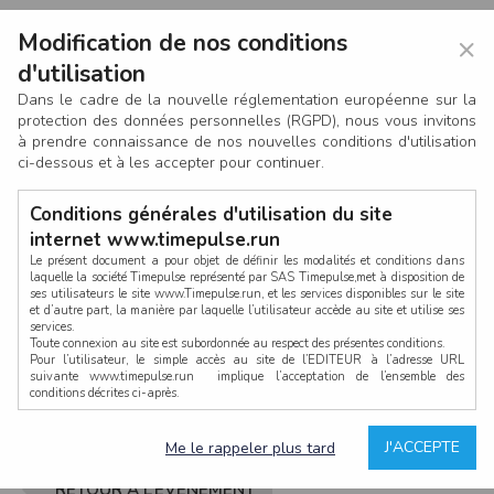
Modification de nos conditions
×
d'utilisation
Dans le cadre de la nouvelle réglementation européenne sur la
protection des données personnelles (RGPD), nous vous invitons
à prendre connaissance de nos nouvelles conditions d'utilisation
ci-dessous et à les accepter pour continuer.
Conditions générales d'utilisation du site
internet www.timepulse.run
Le présent document a pour objet de définir les modalités et conditions dans
laquelle la société Timepulse représenté par SAS Timepulse,met à disposition de
ses utilisateurs le site www.Timepulse.run, et les services disponibles sur le site
CONNEXION
et d’autre part, la manière par laquelle l’utilisateur accède au site et utilise ses
services.
Toute connexion au site est subordonnée au respect des présentes conditions.
Pour l’utilisateur, le simple accès au site de l’EDITEUR à l’adresse URL
suivante www.timepulse.run implique l’acceptation de l’ensemble des
conditions décrites ci-après.
Propriété intellectuelle
Mot de passe oublié ?
J'ACCEPTE
Me le rappeler plus tard
La structure générale du site www.timepulse.run, par quelque procédé que ce
soit, sans l'autorisation préalable et par écrit de Fourcherot Mickael et/ou de ses
partenaires est strictement interdite et serait susceptible de constituer une
RETOUR À L’ÉVÈNEMENT