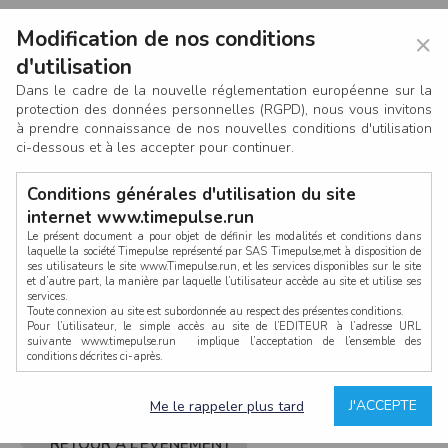
Modification de nos conditions
×
d'utilisation
Dans le cadre de la nouvelle réglementation européenne sur la
protection des données personnelles (RGPD), nous vous invitons
à prendre connaissance de nos nouvelles conditions d'utilisation
ci-dessous et à les accepter pour continuer.
Conditions générales d'utilisation du site
internet www.timepulse.run
Le présent document a pour objet de définir les modalités et conditions dans
laquelle la société Timepulse représenté par SAS Timepulse,met à disposition de
ses utilisateurs le site www.Timepulse.run, et les services disponibles sur le site
CONNEXION
et d’autre part, la manière par laquelle l’utilisateur accède au site et utilise ses
services.
Toute connexion au site est subordonnée au respect des présentes conditions.
Pour l’utilisateur, le simple accès au site de l’EDITEUR à l’adresse URL
suivante www.timepulse.run implique l’acceptation de l’ensemble des
conditions décrites ci-après.
Propriété intellectuelle
Mot de passe oublié ?
J'ACCEPTE
Me le rappeler plus tard
La structure générale du site www.timepulse.run, par quelque procédé que ce
soit, sans l'autorisation préalable et par écrit de Fourcherot Mickael et/ou de ses
partenaires est strictement interdite et serait susceptible de constituer une
RETOUR À L’ÉVÈNEMENT