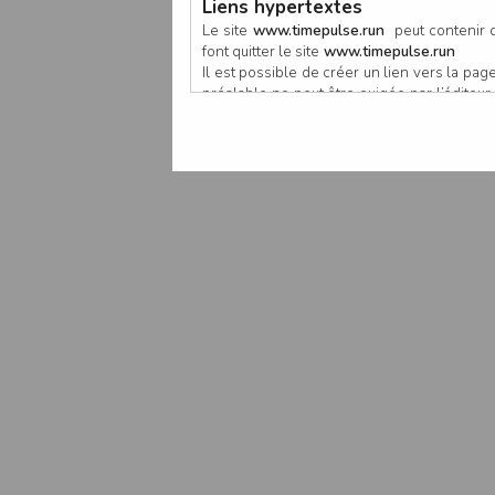
Liens hypertextes
Le site
www.timepulse.run
peut contenir d
font quitter le site
www.timepulse.run
Il est possible de créer un lien vers la p
préalable ne peut être exigée par l’éditeur à
nouvelle fenêtre du navigateur. Cependant
www.timepulse.run
Responsabilité de l’éditeur
Les informations et/ou documents figurant s
Toutefois, ces informations et/ou document
L’EDITEUR se réserve le droit de les corrig
Il est fortement recommandé de vérifier l’ex
Les informations et/ou documents disponib
particulier, ils peuvent avoir fait l’objet d
L’utilisation des informations et/ou docume
conséquences pouvant en découler, sans que
L’EDITEUR ne pourra en aucun cas être ten
informations et/ou documents disponibles su
Accès au site
L’éditeur s’efforce de permettre l’accès au
sous réserve des éventuelles pannes et int
Par conséquent, l’EDITEUR ne peut garantir