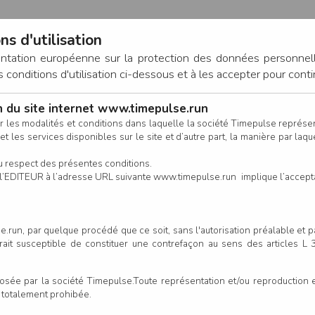
ns d'utilisation
entation européenne sur la protection des données personnel
onditions d'utilisation ci-dessous et à les accepter pour conti
on du site internet www.timepulse.run
CONNEXION
r les modalités et conditions dans laquelle la société Timepulse représ
t les services disponibles sur le site et d’autre part, la manière par laquel
CALENDRIER
RÉSULTATS
INSCRIPTION EN LIGNE
CO
u respect des présentes conditions.
 de l’EDITEUR à l’adresse URL suivante www.timepulse.run implique l’accep
 à DIVA'TRAIL Nocturne - La 
.run, par quelque procédé que ce soit, sans l'autorisation préalable et 
serait susceptible de constituer une contrefaçon au sens des articles L
Un
e par la société Timepulse.Toute représentation et/ou reproduction et/
our cette épreuve
t totalement prohibée.