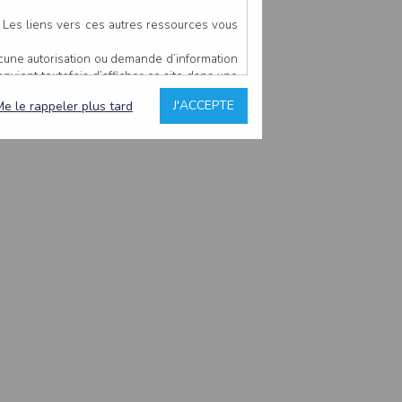
. Les liens vers ces autres ressources vous
ucune autorisation ou demande d’information
convient toutefois d’afficher ce site dans une
u’il estime non conforme à l’objet du site
J'ACCEPTE
Me le rappeler plus tard
es comme étant fiables.
rs typographiques.
n sur ce site.
ent avoir fait l’objet de mises à jour. En
teur en prend connaissance.
de l’utilisateur, qui assume la totalité des
ernier.
e l’interprétation ou de l’utilisation des
 événement hors du contrôle de l’EDITEUR, et
des services.
sions et des performances en terme de temps