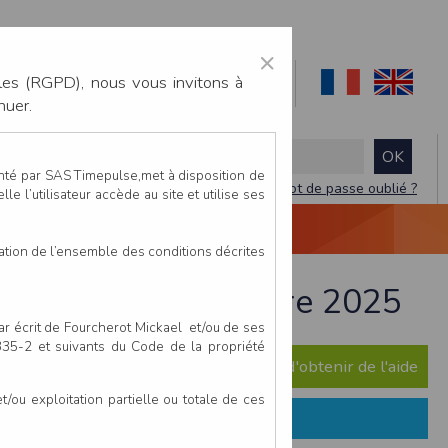
×
les (RGPD), nous vous invitons à
nuer.
enté par SAS Timepulse,met à disposition de
Mot de passe oublié ?
le l’utilisateur accède au site et utilise ses
NTACTEZ-NOUS
DEVIS
VIDÉO LIVE
tation de l’ensemble des conditions décrites
Varenne - 8 novembre 2025
par écrit de Fourcherot Mickael et/ou de ses
 335-2 et suivants du Code de la propriété
e question ? Consultez notre FAQ afin d'obtenir de l'aide
ou exploitation partielle ou totale de ces