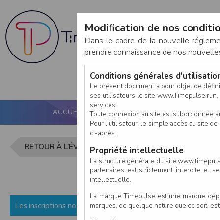
Modification de nos conditio
Dans le cadre de la nouvelle réglem
prendre connaissance de nos nouvelles c
Conditions générales d'utilisati
Le présent document a pour objet de défini
ses utilisateurs le site www.Timepulse.run, e
services.
ACCUEIL
PUCE ACTIVE
NOS SERVICES
Toute connexion au site est subordonnée a
Pour l’utilisateur, le simple accès au site
ci-après.
Inscription
RETOUR À L’ÉVÈNEMENT
Propriété intellectuelle
La structure générale du site www.timepulse
partenaires est strictement interdite et 
intellectuelle.
La marque Timepulse est une marque déposé
Les inscriptions ne sont pas encore ouvertes (ou fermées) p
marques, de quelque nature que ce soit, es