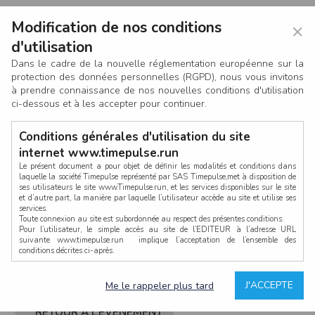
Modification de nos conditions
×
d'utilisation
Dans le cadre de la nouvelle réglementation européenne sur la
protection des données personnelles (RGPD), nous vous invitons
à prendre connaissance de nos nouvelles conditions d'utilisation
ci-dessous et à les accepter pour continuer.
Conditions générales d'utilisation du site
internet www.timepulse.run
Le présent document a pour objet de définir les modalités et conditions dans
laquelle la société Timepulse représenté par SAS Timepulse,met à disposition de
ses utilisateurs le site www.Timepulse.run, et les services disponibles sur le site
CONNEXION
et d’autre part, la manière par laquelle l’utilisateur accède au site et utilise ses
services.
Toute connexion au site est subordonnée au respect des présentes conditions.
Pour l’utilisateur, le simple accès au site de l’EDITEUR à l’adresse URL
suivante www.timepulse.run implique l’acceptation de l’ensemble des
conditions décrites ci-après.
Propriété intellectuelle
Mot de passe oublié ?
J'ACCEPTE
Me le rappeler plus tard
La structure générale du site www.timepulse.run, par quelque procédé que ce
soit, sans l'autorisation préalable et par écrit de Fourcherot Mickael et/ou de ses
partenaires est strictement interdite et serait susceptible de constituer une
RETOUR À L’ÉVÈNEMENT