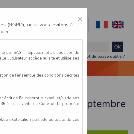
×
les (RGPD), nous vous invitons à
nuer.
enté par SAS Timepulse,met à disposition de
Mot de passe oublié ?
le l’utilisateur accède au site et utilise ses
NTACTEZ-NOUS
DEVIS
VIDÉO LIVE
tation de l’ensemble des conditions décrites
par écrit de Fourcherot Mickael et/ou de ses
igné-sur-Loire - 14 septembre
 335-2 et suivants du Code de la propriété
ou exploitation partielle ou totale de ces