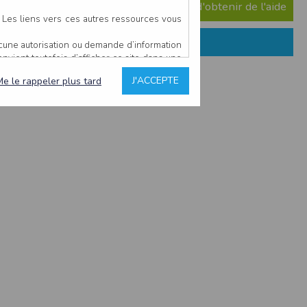
e question ? Consultez notre FAQ afin d'obtenir de l'aide
. Les liens vers ces autres ressources vous
ucune autorisation ou demande d’information
convient toutefois d’afficher ce site dans une
u’il estime non conforme à l’objet du site
J'ACCEPTE
Me le rappeler plus tard
es comme étant fiables.
rs typographiques.
n sur ce site.
ent avoir fait l’objet de mises à jour. En
teur en prend connaissance.
de l’utilisateur, qui assume la totalité des
ernier.
e l’interprétation ou de l’utilisation des
 événement hors du contrôle de l’EDITEUR, et
des services.
sions et des performances en terme de temps