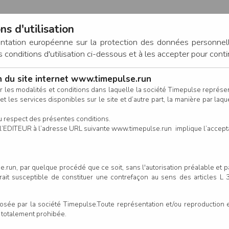
ns d'utilisation
entation européenne sur la protection des données personnel
onditions d'utilisation ci-dessous et à les accepter pour conti
on du site internet www.timepulse.run
CONNEXION
r les modalités et conditions dans laquelle la société Timepulse représ
t les services disponibles sur le site et d’autre part, la manière par laquel
CALENDRIER
RÉSULTATS
INSCRIPTION EN LIGNE
CO
u respect des présentes conditions.
 de l’EDITEUR à l’adresse URL suivante www.timepulse.run implique l’accep
.run, par quelque procédé que ce soit, sans l'autorisation préalable et 
 Vignes - 11ème édition - - Ju
serait susceptible de constituer une contrefaçon au sens des articles L
e par la société Timepulse.Toute représentation et/ou reproduction et/
t totalement prohibée.