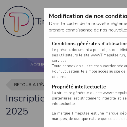
Modification de nos conditio
Dans le cadre de la nouvelle réglem
prendre connaissance de nos nouvelles c
Conditions générales d'utilisati
Le présent document a pour objet de défini
ses utilisateurs le site www.Timepulse.run, e
services.
ACCUEIL
PUCE ACTIVE
NOS SERVICES
Toute connexion au site est subordonnée a
Pour l’utilisateur, le simple accès au site
ci-après.
RETOUR À L’ÉVÈNEMENT
Propriété intellectuelle
La structure générale du site www.timepulse
Inscription à Trail Loire et
partenaires est strictement interdite et 
intellectuelle.
2025
La marque Timepulse est une marque déposé
marques, de quelque nature que ce soit, es