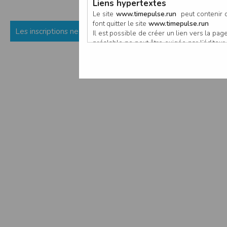
Liens hypertextes
Le site
www.timepulse.run
peut contenir d
font quitter le site
www.timepulse.run
Les inscriptions ne sont pas encore ouvertes (ou fermées) p
Il est possible de créer un lien vers la p
préalable ne peut être exigée par l’éditeur à
nouvelle fenêtre du navigateur. Cependant
www.timepulse.run
Responsabilité de l’éditeur
Les informations et/ou documents figurant s
Toutefois, ces informations et/ou document
L’EDITEUR se réserve le droit de les corrig
Il est fortement recommandé de vérifier l’ex
Les informations et/ou documents disponib
particulier, ils peuvent avoir fait l’objet d
L’utilisation des informations et/ou docume
conséquences pouvant en découler, sans que
L’EDITEUR ne pourra en aucun cas être ten
informations et/ou documents disponibles su
Accès au site
L’éditeur s’efforce de permettre l’accès au
sous réserve des éventuelles pannes et int
Par conséquent, l’EDITEUR ne peut garantir