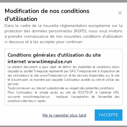
Modification de nos conditions
×
d'utilisation
Dans le cadre de la nouvelle réglementation européenne sur la
protection des données personnelles (RGPD), nous vous invitons
à prendre connaissance de nos nouvelles conditions d'utilisation
ci-dessous et à les accepter pour continuer.
Conditions générales d'utilisation du site
internet www.timepulse.run
Le présent document a pour objet de définir les modalités et conditions dans
laquelle la société Timepulse représenté par SAS Timepulse,met à disposition de
ses utilisateurs le site www.Timepulse.run, et les services disponibles sur le site
CONNEXION
et d’autre part, la manière par laquelle l’utilisateur accède au site et utilise ses
services.
Toute connexion au site est subordonnée au respect des présentes conditions.
Pour l’utilisateur, le simple accès au site de l’EDITEUR à l’adresse URL
suivante www.timepulse.run implique l’acceptation de l’ensemble des
conditions décrites ci-après.
Propriété intellectuelle
Mot de passe oublié ?
J'ACCEPTE
Me le rappeler plus tard
La structure générale du site www.timepulse.run, par quelque procédé que ce
soit, sans l'autorisation préalable et par écrit de Fourcherot Mickael et/ou de ses
partenaires est strictement interdite et serait susceptible de constituer une