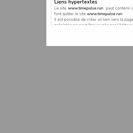
Liens hypertextes
Le site
www.timepulse.run
peut contenir d
font quitter le site
www.timepulse.run
Il est possible de créer un lien vers la p
préalable ne peut être exigée par l’éditeur à
nouvelle fenêtre du navigateur. Cependant
www.timepulse.run
Responsabilité de l’éditeur
Les informations et/ou documents figurant s
Toutefois, ces informations et/ou document
L’EDITEUR se réserve le droit de les corrig
Il est fortement recommandé de vérifier l’ex
Les informations et/ou documents disponib
particulier, ils peuvent avoir fait l’objet d
L’utilisation des informations et/ou docume
conséquences pouvant en découler, sans que
L’EDITEUR ne pourra en aucun cas être ten
informations et/ou documents disponibles su
Accès au site
L’éditeur s’efforce de permettre l’accès au
sous réserve des éventuelles pannes et int
Par conséquent, l’EDITEUR ne peut garantir