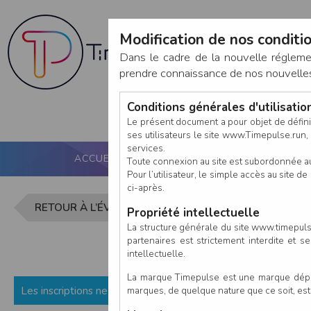
Modification de nos conditio
Dans le cadre de la nouvelle réglem
prendre connaissance de nos nouvelles c
Conditions générales d'utilisati
Le présent document a pour objet de défini
ses utilisateurs le site www.Timepulse.run, e
services.
ACCUEIL
PUCE ACTIVE
NOS SERVICES
Toute connexion au site est subordonnée a
Pour l’utilisateur, le simple accès au site
ci-après.
Inscription
RETOUR À L’ÉVÈNEMENT
Propriété intellectuelle
La structure générale du site www.timepulse
partenaires est strictement interdite et 
intellectuelle.
La marque Timepulse est une marque déposé
Les inscriptions ne sont pas encore ouvertes (ou fermées) p
marques, de quelque nature que ce soit, es