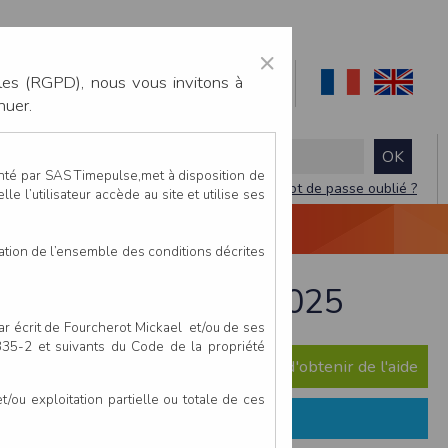
×
les (RGPD), nous vous invitons à
nuer.
enté par SAS Timepulse,met à disposition de
Mot de passe oublié ?
le l’utilisateur accède au site et utilise ses
NTACTEZ-NOUS
DEVIS
VIDÉO LIVE
tation de l’ensemble des conditions décrites
venay - 12 octobre 2025
par écrit de Fourcherot Mickael et/ou de ses
 335-2 et suivants du Code de la propriété
e question ? Consultez notre FAQ afin d'obtenir de l'aide
ou exploitation partielle ou totale de ces