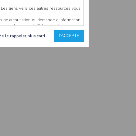
. Les liens vers ces autres ressources vous
ucune autorisation ou demande d’information
convient toutefois d’afficher ce site dans une
u’il estime non conforme à l’objet du site
J'ACCEPTE
Me le rappeler plus tard
es comme étant fiables.
rs typographiques.
n sur ce site.
ent avoir fait l’objet de mises à jour. En
teur en prend connaissance.
de l’utilisateur, qui assume la totalité des
ernier.
e l’interprétation ou de l’utilisation des
 événement hors du contrôle de l’EDITEUR, et
des services.
sions et des performances en terme de temps