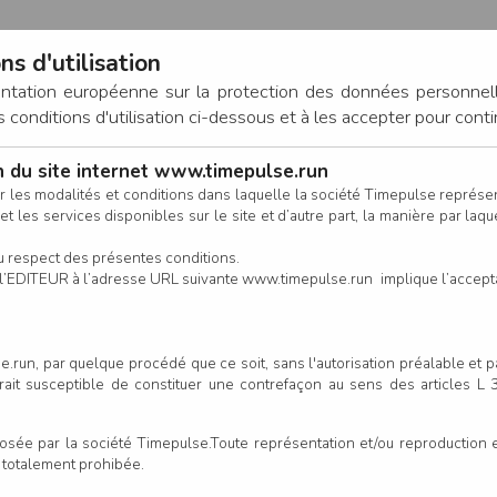
ns d'utilisation
entation européenne sur la protection des données personnel
onditions d'utilisation ci-dessous et à les accepter pour conti
on du site internet www.timepulse.run
CONNEXION
r les modalités et conditions dans laquelle la société Timepulse représ
t les services disponibles sur le site et d’autre part, la manière par laquel
CALENDRIER
RÉSULTATS
INSCRIPTION EN LIGNE
CO
u respect des présentes conditions.
 de l’EDITEUR à l’adresse URL suivante www.timepulse.run implique l’accep
 à L'Etincelante Savenay - Sa
.run, par quelque procédé que ce soit, sans l'autorisation préalable et 
serait susceptible de constituer une contrefaçon au sens des articles L
Un
e par la société Timepulse.Toute représentation et/ou reproduction et/
our cette épreuve
t totalement prohibée.