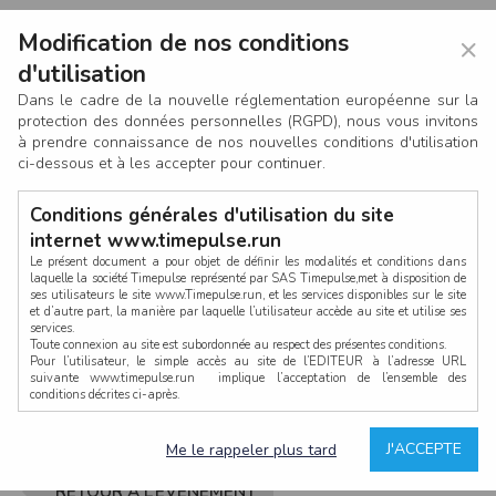
Modification de nos conditions
×
d'utilisation
Dans le cadre de la nouvelle réglementation européenne sur la
protection des données personnelles (RGPD), nous vous invitons
à prendre connaissance de nos nouvelles conditions d'utilisation
ci-dessous et à les accepter pour continuer.
Conditions générales d'utilisation du site
internet www.timepulse.run
Le présent document a pour objet de définir les modalités et conditions dans
laquelle la société Timepulse représenté par SAS Timepulse,met à disposition de
ses utilisateurs le site www.Timepulse.run, et les services disponibles sur le site
CONNEXION
et d’autre part, la manière par laquelle l’utilisateur accède au site et utilise ses
services.
Toute connexion au site est subordonnée au respect des présentes conditions.
Pour l’utilisateur, le simple accès au site de l’EDITEUR à l’adresse URL
suivante www.timepulse.run implique l’acceptation de l’ensemble des
conditions décrites ci-après.
Propriété intellectuelle
Mot de passe oublié ?
J'ACCEPTE
Me le rappeler plus tard
La structure générale du site www.timepulse.run, par quelque procédé que ce
soit, sans l'autorisation préalable et par écrit de Fourcherot Mickael et/ou de ses
partenaires est strictement interdite et serait susceptible de constituer une
RETOUR À L’ÉVÈNEMENT