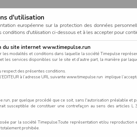
ns d'utilisation
entation européenne sur la protection des données personnel
onditions d'utilisation ci-dessous et à les accepter pour conti
on du site internet www.timepulse.run
CONNEXION
r les modalités et conditions dans laquelle la société Timepulse représ
t les services disponibles sur le site et d’autre part, la manière par laquel
CALENDRIER
RÉSULTATS
INSCRIPTION EN LIGNE
CO
u respect des présentes conditions.
 de l’EDITEUR à l’adresse URL suivante www.timepulse.run implique l’accep
.run, par quelque procédé que ce soit, sans l'autorisation préalable et 
Noël - Saint-Philbert-de-Gran
serait susceptible de constituer une contrefaçon au sens des articles L
e par la société Timepulse.Toute représentation et/ou reproduction et/
Un
t totalement prohibée.