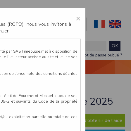
×
les (RGPD), nous vous invitons à
nuer.
enté par SAS Timepulse,met à disposition de
Mot de passe oublié ?
le l’utilisateur accède au site et utilise ses
NTACTEZ-NOUS
DEVIS
VIDÉO LIVE
tation de l’ensemble des conditions décrites
par écrit de Fourcherot Mickael et/ou de ses
d-Lieu - 13 décembre 2025
 335-2 et suivants du Code de la propriété
ou exploitation partielle ou totale de ces
e question ? Consultez notre FAQ afin d'obtenir de l'aide