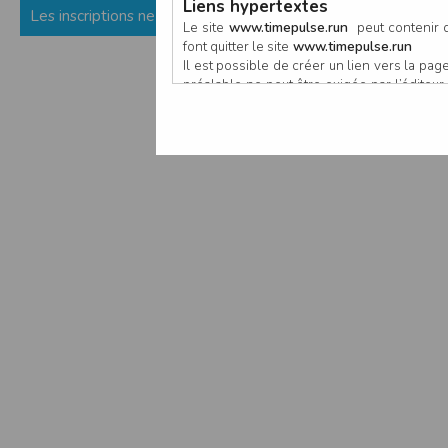
Liens hypertextes
Les inscriptions ne sont pas encore ouvertes (ou fermées) p
Le site
www.timepulse.run
peut contenir d
font quitter le site
www.timepulse.run
Il est possible de créer un lien vers la p
préalable ne peut être exigée par l’éditeur à
nouvelle fenêtre du navigateur. Cependant
www.timepulse.run
Responsabilité de l’éditeur
Les informations et/ou documents figurant s
Toutefois, ces informations et/ou document
L’EDITEUR se réserve le droit de les corrig
Il est fortement recommandé de vérifier l’ex
Les informations et/ou documents disponib
particulier, ils peuvent avoir fait l’objet d
L’utilisation des informations et/ou docume
conséquences pouvant en découler, sans que
L’EDITEUR ne pourra en aucun cas être ten
informations et/ou documents disponibles su
Accès au site
L’éditeur s’efforce de permettre l’accès au
sous réserve des éventuelles pannes et int
Par conséquent, l’EDITEUR ne peut garantir