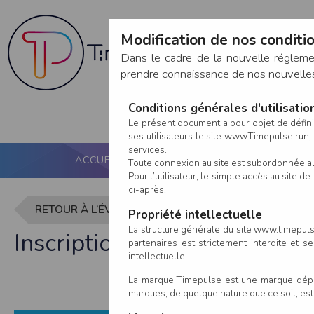
Modification de nos conditio
Dans le cadre de la nouvelle réglem
prendre connaissance de nos nouvelles c
Conditions générales d'utilisati
Le présent document a pour objet de défini
ses utilisateurs le site www.Timepulse.run, e
services.
ACCUEIL
PUCE ACTIVE
NOS SERVICES
Toute connexion au site est subordonnée a
Pour l’utilisateur, le simple accès au site
ci-après.
RETOUR À L’ÉVÈNEMENT
Propriété intellectuelle
La structure générale du site www.timepulse
Inscription à Phil' Run de 
partenaires est strictement interdite et 
intellectuelle.
La marque Timepulse est une marque déposé
marques, de quelque nature que ce soit, es