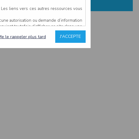
. Les liens vers ces autres ressources vous
ucune autorisation ou demande d’information
convient toutefois d’afficher ce site dans une
u’il estime non conforme à l’objet du site
J'ACCEPTE
Me le rappeler plus tard
es comme étant fiables.
rs typographiques.
n sur ce site.
ent avoir fait l’objet de mises à jour. En
teur en prend connaissance.
de l’utilisateur, qui assume la totalité des
ernier.
e l’interprétation ou de l’utilisation des
 événement hors du contrôle de l’EDITEUR, et
des services.
sions et des performances en terme de temps