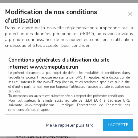
Modification de nos conditions
×
d'utilisation
Dans le cadre de la nouvelle réglementation européenne sur la
protection des données personnelles (RGPD), nous vous invitons
à prendre connaissance de nos nouvelles conditions d'utilisation
ci-dessous et à les accepter pour continuer.
Conditions générales d'utilisation du site
internet www.timepulse.run
Le présent document a pour objet de définir les modalités et conditions dans
laquelle la société Timepulse représenté par SAS Timepulse,met à disposition de
ses utilisateurs le site www.Timepulse.run, et les services disponibles sur le site
CONNEXION
et d’autre part, la manière par laquelle l’utilisateur accède au site et utilise ses
services.
Toute connexion au site est subordonnée au respect des présentes conditions.
Pour l’utilisateur, le simple accès au site de l’EDITEUR à l’adresse URL
suivante www.timepulse.run implique l’acceptation de l’ensemble des
conditions décrites ci-après.
Propriété intellectuelle
Mot de passe oublié ?
J'ACCEPTE
Me le rappeler plus tard
La structure générale du site www.timepulse.run, par quelque procédé que ce
soit, sans l'autorisation préalable et par écrit de Fourcherot Mickael et/ou de ses
partenaires est strictement interdite et serait susceptible de constituer une
RETOUR À L’ÉVÈNEMENT