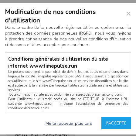
Modification de nos conditions
×
d'utilisation
Dans le cadre de la nouvelle réglementation européenne sur la
protection des données personnelles (RGPD), nous vous invitons
à prendre connaissance de nos nouvelles conditions d'utilisation
ci-dessous et à les accepter pour continuer.
Conditions générales d'utilisation du site
internet www.timepulse.run
Le présent document a pour objet de définir les modalités et conditions dans
laquelle la société Timepulse représenté par SAS Timepulse,met à disposition de
ses utilisateurs le site www.Timepulse.run, et les services disponibles sur le site
CONNEXION
et d’autre part, la manière par laquelle l’utilisateur accède au site et utilise ses
services.
Toute connexion au site est subordonnée au respect des présentes conditions.
Pour l’utilisateur, le simple accès au site de l’EDITEUR à l’adresse URL
suivante www.timepulse.run implique l’acceptation de l’ensemble des
conditions décrites ci-après.
Propriété intellectuelle
Mot de passe oublié ?
J'ACCEPTE
Me le rappeler plus tard
La structure générale du site www.timepulse.run, par quelque procédé que ce
soit, sans l'autorisation préalable et par écrit de Fourcherot Mickael et/ou de ses
partenaires est strictement interdite et serait susceptible de constituer une
RETOUR À L’ÉVÈNEMENT