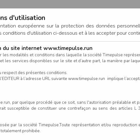
ns d'utilisation
entation européenne sur la protection des données personnel
onditions d'utilisation ci-dessous et à les accepter pour conti
on du site internet www.timepulse.run
CONNEXION
r les modalités et conditions dans laquelle la société Timepulse représ
t les services disponibles sur le site et d’autre part, la manière par laquel
CALENDRIER
RÉSULTATS
INSCRIPTION EN LIGNE
CO
u respect des présentes conditions.
 de l’EDITEUR à l’adresse URL suivante www.timepulse.run implique l’accep
à Trail du Vignoble Nantais - 
.run, par quelque procédé que ce soit, sans l'autorisation préalable et 
serait susceptible de constituer une contrefaçon au sens des articles L
Un
e par la société Timepulse.Toute représentation et/ou reproduction et/
our cette épreuve
t totalement prohibée.