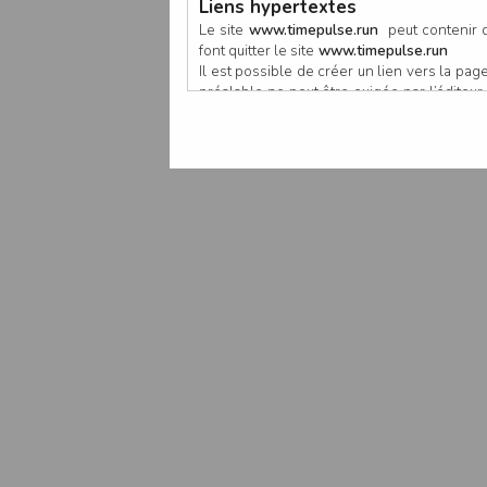
Liens hypertextes
Le site
www.timepulse.run
peut contenir d
font quitter le site
www.timepulse.run
Il est possible de créer un lien vers la p
préalable ne peut être exigée par l’éditeur à
nouvelle fenêtre du navigateur. Cependant
www.timepulse.run
Responsabilité de l’éditeur
Les informations et/ou documents figurant s
Toutefois, ces informations et/ou document
L’EDITEUR se réserve le droit de les corrig
Il est fortement recommandé de vérifier l’ex
Les informations et/ou documents disponib
particulier, ils peuvent avoir fait l’objet d
L’utilisation des informations et/ou docume
conséquences pouvant en découler, sans que
L’EDITEUR ne pourra en aucun cas être ten
informations et/ou documents disponibles su
Accès au site
L’éditeur s’efforce de permettre l’accès au
sous réserve des éventuelles pannes et int
Par conséquent, l’EDITEUR ne peut garantir