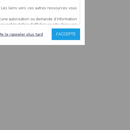
. Les liens vers ces autres ressources vous
ucune autorisation ou demande d’information
convient toutefois d’afficher ce site dans une
u’il estime non conforme à l’objet du site
J'ACCEPTE
Me le rappeler plus tard
es comme étant fiables.
rs typographiques.
n sur ce site.
ent avoir fait l’objet de mises à jour. En
teur en prend connaissance.
de l’utilisateur, qui assume la totalité des
ernier.
e l’interprétation ou de l’utilisation des
 événement hors du contrôle de l’EDITEUR, et
des services.
sions et des performances en terme de temps