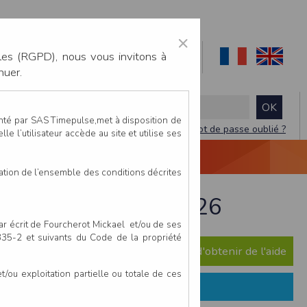
×
les (RGPD), nous vous invitons à
nuer.
enté par SAS Timepulse,met à disposition de
Mot de passe oublié ?
le l’utilisateur accède au site et utilise ses
NTACTEZ-NOUS
DEVIS
VIDÉO LIVE
tation de l’ensemble des conditions décrites
Vertou - 11 avril 2026
par écrit de Fourcherot Mickael et/ou de ses
 335-2 et suivants du Code de la propriété
e question ? Consultez notre FAQ afin d'obtenir de l'aide
ou exploitation partielle ou totale de ces