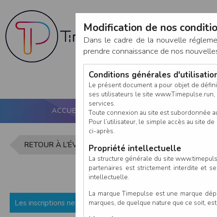
Modification de nos conditio
Dans le cadre de la nouvelle réglem
prendre connaissance de nos nouvelles c
Conditions générales d'utilisati
Le présent document a pour objet de défini
ses utilisateurs le site www.Timepulse.run, e
services.
ACCUEIL
PUCE ACTIVE
NOS SERVICES
Toute connexion au site est subordonnée a
Pour l’utilisateur, le simple accès au site
ci-après.
Inscription 
RETOUR À L’ÉVÈNEMENT
Propriété intellectuelle
La structure générale du site www.timepulse
partenaires est strictement interdite et 
intellectuelle.
La marque Timepulse est une marque déposé
Les inscriptions ne sont pas encore ouvertes (ou fermées) p
marques, de quelque nature que ce soit, es