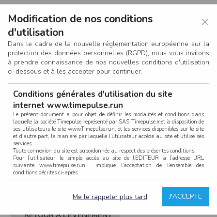
Modification de nos conditions
×
d'utilisation
Dans le cadre de la nouvelle réglementation européenne sur la
protection des données personnelles (RGPD), nous vous invitons
à prendre connaissance de nos nouvelles conditions d'utilisation
ci-dessous et à les accepter pour continuer.
Conditions générales d'utilisation du site
internet www.timepulse.run
Le présent document a pour objet de définir les modalités et conditions dans
laquelle la société Timepulse représenté par SAS Timepulse,met à disposition de
ses utilisateurs le site www.Timepulse.run, et les services disponibles sur le site
CONNEXION
et d’autre part, la manière par laquelle l’utilisateur accède au site et utilise ses
services.
Toute connexion au site est subordonnée au respect des présentes conditions.
Pour l’utilisateur, le simple accès au site de l’EDITEUR à l’adresse URL
suivante www.timepulse.run implique l’acceptation de l’ensemble des
conditions décrites ci-après.
Propriété intellectuelle
Mot de passe oublié ?
J'ACCEPTE
Me le rappeler plus tard
La structure générale du site www.timepulse.run, par quelque procédé que ce
soit, sans l'autorisation préalable et par écrit de Fourcherot Mickael et/ou de ses
partenaires est strictement interdite et serait susceptible de constituer une
RETOUR À L’ÉVÈNEMENT