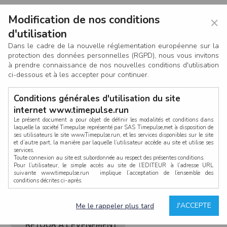
Modification de nos conditions
×
d'utilisation
Dans le cadre de la nouvelle réglementation européenne sur la
protection des données personnelles (RGPD), nous vous invitons
à prendre connaissance de nos nouvelles conditions d'utilisation
ci-dessous et à les accepter pour continuer.
Conditions générales d'utilisation du site
internet www.timepulse.run
Le présent document a pour objet de définir les modalités et conditions dans
laquelle la société Timepulse représenté par SAS Timepulse,met à disposition de
ses utilisateurs le site www.Timepulse.run, et les services disponibles sur le site
CONNEXION
et d’autre part, la manière par laquelle l’utilisateur accède au site et utilise ses
services.
Toute connexion au site est subordonnée au respect des présentes conditions.
Pour l’utilisateur, le simple accès au site de l’EDITEUR à l’adresse URL
suivante www.timepulse.run implique l’acceptation de l’ensemble des
conditions décrites ci-après.
Propriété intellectuelle
Mot de passe oublié ?
J'ACCEPTE
Me le rappeler plus tard
La structure générale du site www.timepulse.run, par quelque procédé que ce
soit, sans l'autorisation préalable et par écrit de Fourcherot Mickael et/ou de ses
partenaires est strictement interdite et serait susceptible de constituer une
RETOUR À L’ÉVÈNEMENT