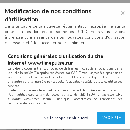
Modification de nos conditions
×
d'utilisation
Dans le cadre de la nouvelle réglementation européenne sur la
protection des données personnelles (RGPD), nous vous invitons
à prendre connaissance de nos nouvelles conditions d'utilisation
ci-dessous et à les accepter pour continuer.
Conditions générales d'utilisation du site
internet www.timepulse.run
Le présent document a pour objet de définir les modalités et conditions dans
laquelle la société Timepulse représenté par SAS Timepulse,met à disposition de
ses utilisateurs le site www.Timepulse.run, et les services disponibles sur le site
CONNEXION
et d’autre part, la manière par laquelle l’utilisateur accède au site et utilise ses
services.
Toute connexion au site est subordonnée au respect des présentes conditions.
Pour l’utilisateur, le simple accès au site de l’EDITEUR à l’adresse URL
suivante www.timepulse.run implique l’acceptation de l’ensemble des
conditions décrites ci-après.
Propriété intellectuelle
Mot de passe oublié ?
J'ACCEPTE
Me le rappeler plus tard
La structure générale du site www.timepulse.run, par quelque procédé que ce
soit, sans l'autorisation préalable et par écrit de Fourcherot Mickael et/ou de ses
partenaires est strictement interdite et serait susceptible de constituer une
RETOUR À L’ÉVÈNEMENT