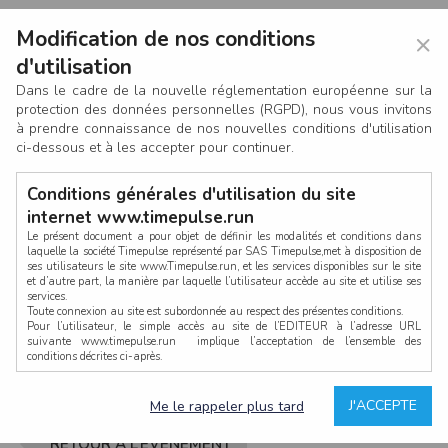
Modification de nos conditions
×
d'utilisation
Dans le cadre de la nouvelle réglementation européenne sur la
protection des données personnelles (RGPD), nous vous invitons
à prendre connaissance de nos nouvelles conditions d'utilisation
ci-dessous et à les accepter pour continuer.
Conditions générales d'utilisation du site
internet www.timepulse.run
Le présent document a pour objet de définir les modalités et conditions dans
laquelle la société Timepulse représenté par SAS Timepulse,met à disposition de
ses utilisateurs le site www.Timepulse.run, et les services disponibles sur le site
CONNEXION
et d’autre part, la manière par laquelle l’utilisateur accède au site et utilise ses
services.
Toute connexion au site est subordonnée au respect des présentes conditions.
Pour l’utilisateur, le simple accès au site de l’EDITEUR à l’adresse URL
suivante www.timepulse.run implique l’acceptation de l’ensemble des
conditions décrites ci-après.
Propriété intellectuelle
Mot de passe oublié ?
J'ACCEPTE
Me le rappeler plus tard
La structure générale du site www.timepulse.run, par quelque procédé que ce
soit, sans l'autorisation préalable et par écrit de Fourcherot Mickael et/ou de ses
partenaires est strictement interdite et serait susceptible de constituer une
RETOUR À L’ÉVÈNEMENT