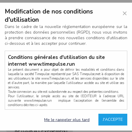
Modification de nos conditions
×
d'utilisation
Dans le cadre de la nouvelle réglementation européenne sur la
protection des données personnelles (RGPD), nous vous invitons
à prendre connaissance de nos nouvelles conditions d'utilisation
ci-dessous et à les accepter pour continuer.
Conditions générales d'utilisation du site
internet www.timepulse.run
Le présent document a pour objet de définir les modalités et conditions dans
laquelle la société Timepulse représenté par SAS Timepulse,met à disposition de
ses utilisateurs le site www.Timepulse.run, et les services disponibles sur le site
CONNEXION
et d’autre part, la manière par laquelle l’utilisateur accède au site et utilise ses
services.
Toute connexion au site est subordonnée au respect des présentes conditions.
Pour l’utilisateur, le simple accès au site de l’EDITEUR à l’adresse URL
suivante www.timepulse.run implique l’acceptation de l’ensemble des
conditions décrites ci-après.
Propriété intellectuelle
Mot de passe oublié ?
J'ACCEPTE
Me le rappeler plus tard
La structure générale du site www.timepulse.run, par quelque procédé que ce
soit, sans l'autorisation préalable et par écrit de Fourcherot Mickael et/ou de ses
partenaires est strictement interdite et serait susceptible de constituer une
RETOUR À L’ÉVÈNEMENT