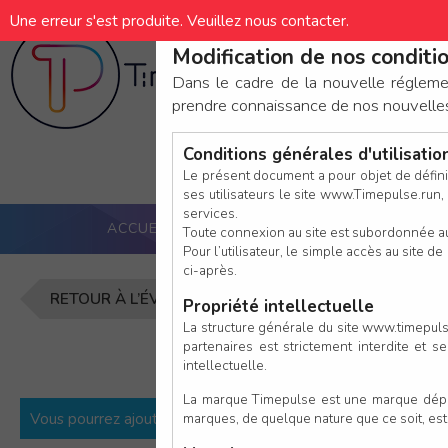
Une erreur s'est produite. Veuillez nous contacter.
Modification de nos conditio
Av
Dans le cadre de la nouvelle réglem
prendre connaissance de nos nouvelles c
Conditions générales d'utilisati
Le présent document a pour objet de défini
ses utilisateurs le site www.Timepulse.run, e
services.
ACCUEIL
PUCE ACTIVE
NOS SERVICES
Toute connexion au site est subordonnée a
Pour l’utilisateur, le simple accès au site
ci-après.
Inscription 
RETOUR À L’ÉVÈNEMENT
Propriété intellectuelle
La structure générale du site www.timepulse
partenaires est strictement interdite et 
intellectuelle.
La marque Timepulse est une marque déposé
Vous pourrez ajouter d’autres participants une fois la premièr
marques, de quelque nature que ce soit, es