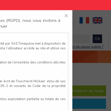
×
×
les (RGPD), nous vous invitons à
nuer.
enté par SAS Timepulse,met à disposition de
Mot de passe oublié ?
le l’utilisateur accède au site et utilise ses
NTACTEZ-NOUS
DEVIS
VIDÉO LIVE
tation de l’ensemble des conditions décrites
é - 30 août 2026
par écrit de Fourcherot Mickael et/ou de ses
 335-2 et suivants du Code de la propriété
e question ? Consultez notre FAQ afin d'obtenir de l'aide
ou exploitation partielle ou totale de ces