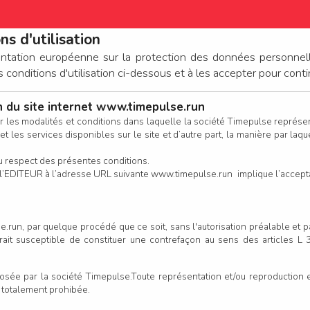
ns d'utilisation
ez-vous déjà un compte ?
entation européenne sur la protection des données personnel
Si vous avez déjà un compte TimePulse (ou anciennement Bibchip),
onditions d'utilisation ci-dessous et à les accepter pour conti
connectez-vous ci-dessous.
on du site internet www.timepulse.run
CONNEXION
r les modalités et conditions dans laquelle la société Timepulse représ
t les services disponibles sur le site et d’autre part, la manière par laquel
CALENDRIER
RÉSULTATS
INSCRIPTION EN LIGNE
CO
u respect des présentes conditions.
 de l’EDITEUR à l’adresse URL suivante www.timepulse.run implique l’accep
Mot de passe oublié ?
à Trail du Pont Noyer - Couff
.run, par quelque procédé que ce soit, sans l'autorisation préalable et 
serait susceptible de constituer une contrefaçon au sens des articles L
ou bien
Un
e par la société Timepulse.Toute représentation et/ou reproduction et/
CONTINUER EN TANT QU’INVITÉ
e inscription enregistrée
t totalement prohibée.