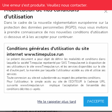
Une erreur s'est produite. Veuillez nous contacter.
Avez-vous déjà un compte ?
Modification de nos conditions
×
×
d'utilisation
Si vous avez déjà un compte TimePulse (ou anciennement
Dans le cadre de la nouvelle réglementation européenne sur la
Bibchip), connectez-vous ci-dessous.
protection des données personnelles (RGPD), nous vous invitons
à prendre connaissance de nos nouvelles conditions d'utilisation
ci-dessous et à les accepter pour continuer.
Conditions générales d'utilisation du site
internet www.timepulse.run
Mot de passe oublié ?
Le présent document a pour objet de définir les modalités et conditions dans
laquelle la société Timepulse représenté par SAS Timepulse,met à disposition de
ses utilisateurs le site www.Timepulse.run, et les services disponibles sur le site
CONNEXION
et d’autre part, la manière par laquelle l’utilisateur accède au site et utilise ses
services.
Toute connexion au site est subordonnée au respect des présentes conditions.
Pour l’utilisateur, le simple accès au site de l’EDITEUR à l’adresse URL
ou bien
suivante www.timepulse.run implique l’acceptation de l’ensemble des
conditions décrites ci-après.
CONTINUER EN TANT QU’INVITÉ
Propriété intellectuelle
Mot de passe oublié ?
J'ACCEPTE
Me le rappeler plus tard
La structure générale du site www.timepulse.run, par quelque procédé que ce
soit, sans l'autorisation préalable et par écrit de Fourcherot Mickael et/ou de ses
partenaires est strictement interdite et serait susceptible de constituer une
RETOUR À L’ÉVÈNEMENT