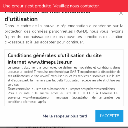
Une erreur s'est produite. Veuillez nous contacter.
Avez-vous déjà un compte ?
Modification de nos conditions
×
×
d'utilisation
Si vous avez déjà un compte TimePulse (ou anciennement
Dans le cadre de la nouvelle réglementation européenne sur la
Bibchip), connectez-vous ci-dessous.
protection des données personnelles (RGPD), nous vous invitons
à prendre connaissance de nos nouvelles conditions d'utilisation
ci-dessous et à les accepter pour continuer.
Conditions générales d'utilisation du site
internet www.timepulse.run
Mot de passe oublié ?
Le présent document a pour objet de définir les modalités et conditions dans
laquelle la société Timepulse représenté par SAS Timepulse,met à disposition de
ses utilisateurs le site www.Timepulse.run, et les services disponibles sur le site
CONNEXION
et d’autre part, la manière par laquelle l’utilisateur accède au site et utilise ses
services.
Toute connexion au site est subordonnée au respect des présentes conditions.
Pour l’utilisateur, le simple accès au site de l’EDITEUR à l’adresse URL
ou bien
suivante www.timepulse.run implique l’acceptation de l’ensemble des
conditions décrites ci-après.
CONTINUER EN TANT QU’INVITÉ
Propriété intellectuelle
Mot de passe oublié ?
J'ACCEPTE
Me le rappeler plus tard
La structure générale du site www.timepulse.run, par quelque procédé que ce
soit, sans l'autorisation préalable et par écrit de Fourcherot Mickael et/ou de ses
partenaires est strictement interdite et serait susceptible de constituer une
RETOUR À L’ÉVÈNEMENT